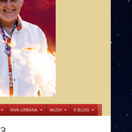
KIVA URBANA
IAUSH
X-BLOG
a3