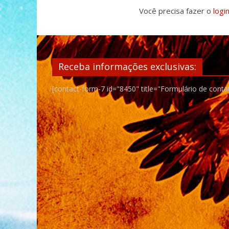
Você precisa fazer o
logi
Receba informações exclusivas:
[contact-form-7 id="8450" title="Formulário de conta