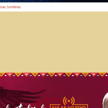
 nas Sombras
ncia: A Jornada do Espírito Ancestral
 Universal
aminho Espiritual – Crescimento
 na Cura