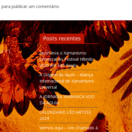
n
para publicar um comentário.
Posts recentes
to 1"]
Iaush leva o Xamanismo
Universal ao Festival Híbrido
2025 em São Paulo
A Origem da Iaush – Aliança
Internacional de Xamanismo
Universal
A JORNADA XAMANICA VOO
DA ÁGUIA
CALENDARIO LÉO ARTESE
2024
Viemos Aqui – Um Chamado à