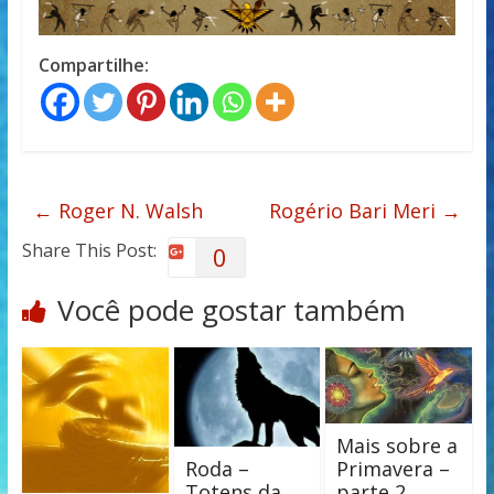
Compartilhe:
←
Roger N. Walsh
Rogério Bari Meri
→
Share This Post:
0
Você pode gostar também
Mais sobre a
Roda –
Primavera –
Totens da
parte 2