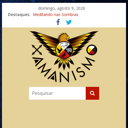
domingo, agosto 9, 2026
Destaques:
Meditando nas Sombras
Autosuficiência: A Jornada do Espírito Ancestral
Xamanismo Universal
Totens – Caminho Espiritual – Crescimento
Imaginação na Cura