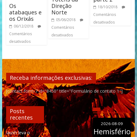
Direção
Os
18/10/2018
Norte
atabaques e
Comentários
os Orixás
05/06/2018
desativados
06/12/2018
Comentários
Comentários
desativados
desativados
Receba informações exclusivas:
[contact-form-7 id="8450" title="Formulário de contato 1"]
Posts
recentes
2026-08-09
Hemisfério
Iaush leva o