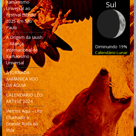
Xamanismo
Sul
Universal ao
Festival Híbrido
2025 em São
Paulo
A Origem da Iaush
– Aliança
Diminuindo 19%
Internacional de
Calendário Lunar
Xamanismo
Universal
A JORNADA
XAMANICA VOO
DA ÁGUIA
CALENDARIO LÉO
ARTESE 2024
Viemos Aqui – Um
Chamado à
Grande Roda da
Vida