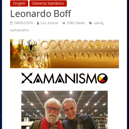
Origem
Universo Xamânico
Leonardo Boff
,
04/05/2018
Leo Artese
3082 Views
xamã
xamanismo