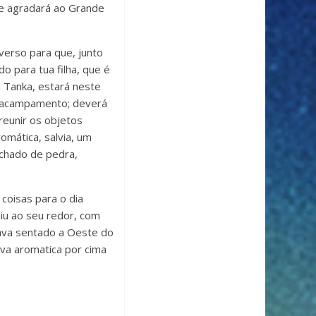
 e agradará ao Grande
erso para que, junto
o para tua filha, que é
 Tanka, estará neste
o acampamento; deverá
reunir os objetos
omática, salvia, um
achado de pedra,
coisas para o dia
niu ao seu redor, com
tava sentado a Oeste do
rva aromatica por cima