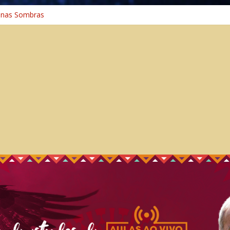
 nas Sombras
ncia: A Jornada do Espírito Ancestral
 Universal
aminho Espiritual – Crescimento
 na Cura