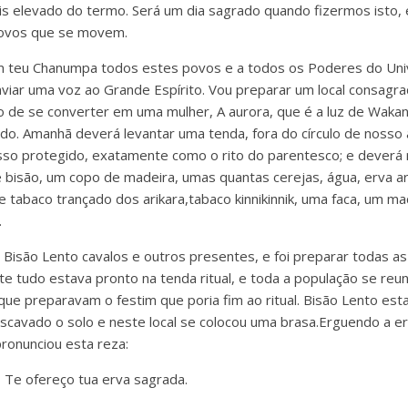
is elevado do termo. Será um dia sagrado quando fizermos isto,
 povos que se movem.
m teu Chanumpa todos estes povos e a todos os Poderes do Univ
iar uma voz ao Grande Espírito. Vou preparar um local consagrad
o de se converter em uma mulher, A aurora, que é a luz de Wakan
ado. Amanhã deverá levantar uma tenda, fora do círculo de noss
so protegido, exatamente como o rito do parentesco; e deverá 
e bisão, um copo de madeira, umas quantas cerejas, água, erva ar
tabaco trançado dos arikara,tabaco kinnikinnik, uma faca, um m
.
Bisão Lento cavalos e outros presentes, e foi preparar todas as 
te tudo estava pronto na tenda ritual, e toda a população se reu
ue preparavam o festim que poria fim ao ritual. Bisão Lento es
 escavado o solo e neste local se colocou uma brasa.Erguendo a e
pronunciou esta reza:
 Te ofereço tua erva sagrada.