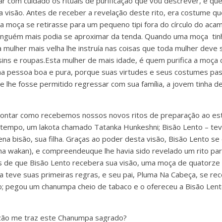
r com cuidado os rituais de purificação que vou descrever, e qu
 visão. Antes de receber a revelação deste rito, era costume qu
 a moça se retirasse para um pequeno tipi fora do círculo do a
ninguém mais podia se aproximar da tenda. Quando uma moça tin
mulher mais velha lhe instruía nas coisas que toda mulher deve s
ins e roupas.Esta mulher de mais idade, é quem purifica a moça
ma pessoa boa e pura, porque suas virtudes e seus costumes pa
e lhe fosse permitido regressar com sua família, a jovem tinha de
contar como recebemos nossos novos ritos de preparação ao es
 tempo, um lakota chamado Tatanka Hunkeshni; Bisão Lento – te
na bisão, sua filha. Graças ao poder desta visão, Bisão Lento s
 wakan), e compreendeuque lhe havia sido revelado um rito par
s de que Bisão Lento recebera sua visão, uma moça de quatorze
la teve suas primeiras regras, e seu pai, Pluma Na Cabeça, se r
o; pegou um chanumpa cheio de tabaco e o ofereceu a Bisão Lent
azão me traz este Chanumpa sagrado?