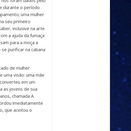
e nos foram dados pelo
e durante o período
campamento; uma mulher
ha seu primeiro
aber, inclusive na arte
 com a ajuda da fumaça
ssam para a moça a
 se purificar na cabana
tado de mulher
ve uma visão: uma mãe
e converteu em um
a as jovens de sua
 anos, chamada A
ecordou imediatamente
o, que aceitou o