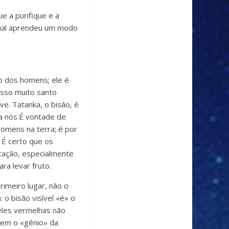
e a purifique e a
qual aprendeu um modo
to dos homens; ele é
osso muito santo
. Tatanka, o bisão, é
a nós.É vontade de
homens na terra; é por
 É certo que os
cação, especialmente
ra levar fruto.
imeiro lugar, não o
 o bisão visível «é» o
eles vermelhas não
cem o «gênio» da