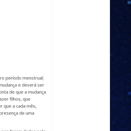
iro período menstrual;
 mudança e deverá ser
 conta de que a mudança
zer filhos, que
er que a cada mês,
a presença de uma