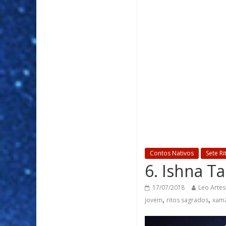
Contos Nativos
Sete Ri
6. Ishna T
17/07/2018
Leo Artes
,
,
jovem
ritos sagrados
xam