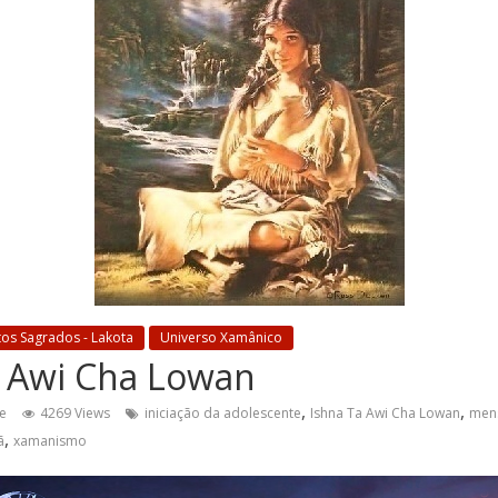
tos Sagrados - Lakota
Universo Xamânico
a Awi Cha Lowan
,
,
e
4269 Views
iniciação da adolescente
Ishna Ta Awi Cha Lowan
men
,
ã
xamanismo