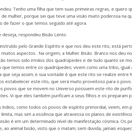
deu: Tenho uma filha que tem suas primeiras regras, e quero qu
l de mulher, porque sei que teve uma visão muito poderosa na 
to de fazer o que temos seguido até agora.
e deseja, respondeu Bisão Lento.
instruído pelo Grande Espírito e que nos deu este rito, está per
 muitos aspectos . Na origem, a Mulher Bisão Branco nos deu n
ão temos sido irmãos dos quadrúpedes e de tudo quanto se move
 que temos entre os quadrúpedes; vivem como uma tribo, igual 
que seja assim; e sua vontade é que este rito se realize entre 
s estabelecer este rito, que será muito proveitoso para o povo.
s povos que se movem no Universo possuem este rito de purifi
ões. Vi que eles também purificam a seus filhos e os preparam pa
 índios, como todos os povos de espírito primordial, veem, em pr
 limita, mas sim a essência que atravessa os planos de existência:
o bisão é em um determinado nível de manifestação cósmica. Os p
 ao animal bisão, visto que o matam; sem duvida, jamais esque