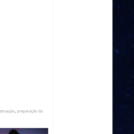
,
struação
preparação da