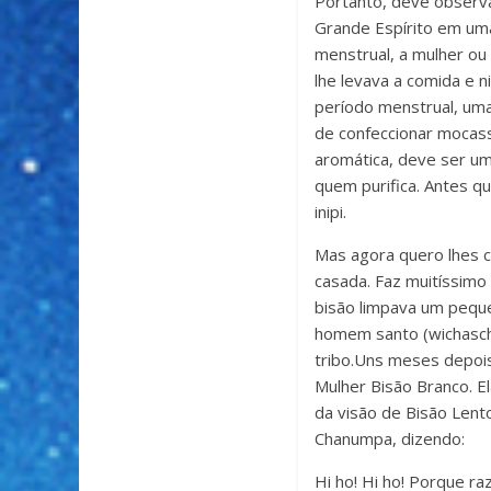
Portanto, deve observa
Grande Espírito em uma
menstrual, a mulher ou
lhe levava a comida e 
período menstrual, uma 
de confeccionar mocass
aromática, deve ser u
quem purifica. Antes qu
inipi.
Mas agora quero lhes 
casada. Faz muitíssimo
bisão limpava um peque
homem santo (wichascha
tribo.Uns meses depoi
Mulher Bisão Branco. E
da visão de Bisão Lent
Chanumpa, dizendo:
Hi ho! Hi ho! Porque r