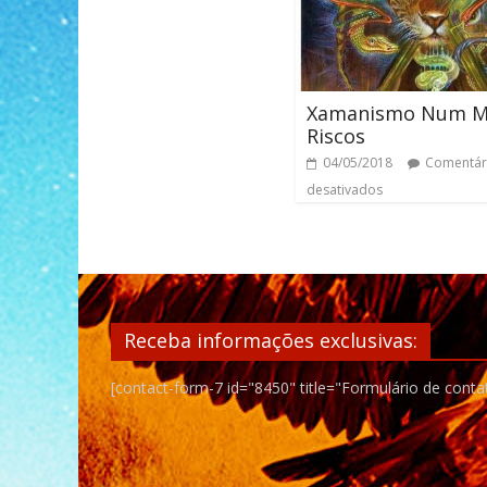
Xamanismo Num M
Riscos
04/05/2018
Comentár
desativados
Receba informações exclusivas:
[contact-form-7 id="8450" title="Formulário de conta