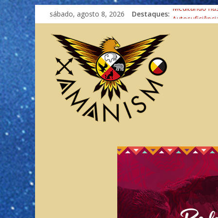
sábado, agosto 8, 2026
Destaques:
Meditando na
Autosuficiênci
Xamanismo Un
Totens – Cami
Imaginação na