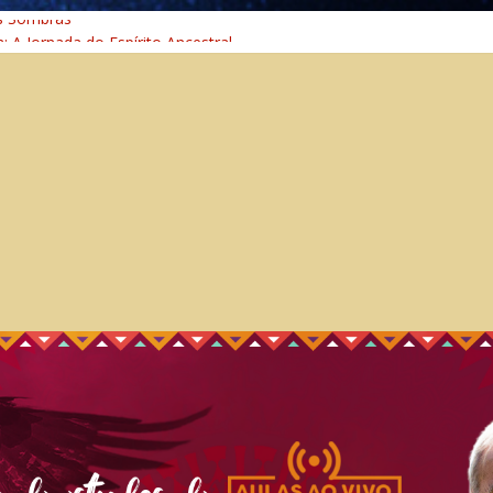
s Sombras
a: A Jornada do Espírito Ancestral
iversal
nho Espiritual – Crescimento
 Cura