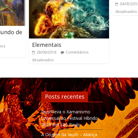
04/05/201
desativados
undo de
Elementais
ios
28/06/2018
Comentários
desativados
Posts recentes
to 1"]
Iaush leva o Xamanismo
Universal ao Festival Híbrido
2025 em São Paulo
A Origem da Iaush – Aliança