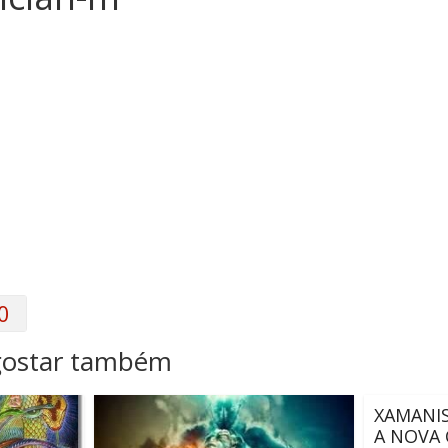
0
gostar também
XAMANI
A NOVA 