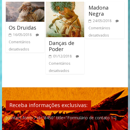
Madona
Negra
24/05/2018
Os Druidas
Comentários
16/05/2018
desativados
Danças de
Comentários
Poder
desativados
01/12/2018
Comentários
desativados
Receba informações exclusivas:
[contact-form-7 id="8450" title="Formulário de contato 1"]