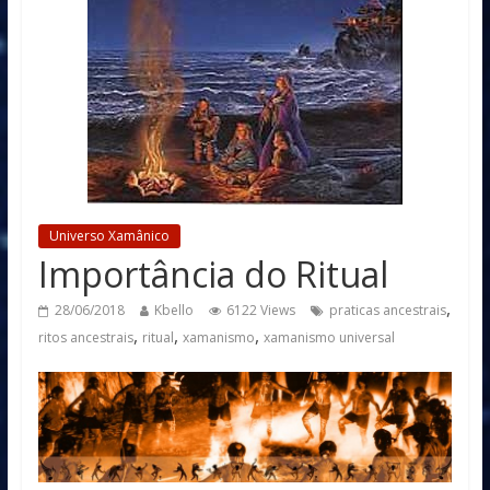
Universo Xamânico
Importância do Ritual
,
28/06/2018
Kbello
6122 Views
praticas ancestrais
,
,
,
ritos ancestrais
ritual
xamanismo
xamanismo universal