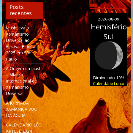
Posts
recentes
2026-08-09
Hemisfério
Iaush leva o
Xamanismo
Sul
Universal ao
Festival Híbrido
2025 em São
Paulo
A Origem da Iaush
– Aliança
Diminuindo 19%
Internacional de
Calendário Lunar
Xamanismo
Universal
A JORNADA
XAMANICA VOO
DA ÁGUIA
CALENDARIO LÉO
ARTESE 2024