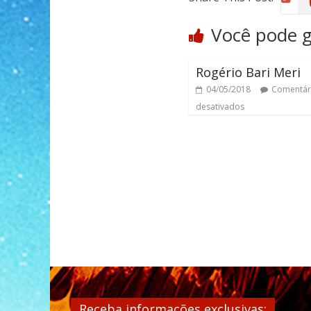
Você pode 
Rogério Bari Meri
04/05/2018
Comentár
desativados
Receba informações exclusivas: