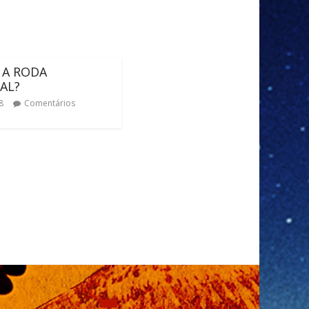
 A RODA
AL?
8
Comentários