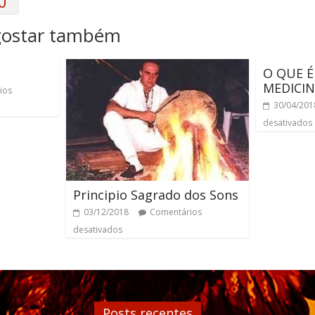
0
gostar também
O QUE É
MEDICIN
ios
30/04/201
desativados
Principio Sagrado dos Sons
03/12/2018
Comentários
desativados
Posts recentes