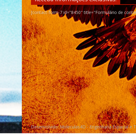
[contact-form-7 id="8450" title="Formulário de conta
Desenvolvido: Moleculas4D - Engenharia Espacial e 