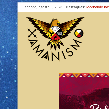
sábado, agosto 8, 2026
Destaques:
Meditando na
Autosuficiênci
Xamanismo Un
Totens – Cami
Imaginação na