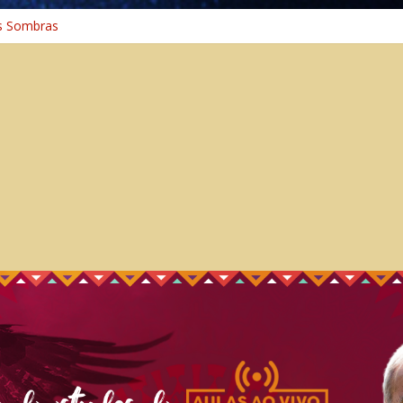
s Sombras
a: A Jornada do Espírito Ancestral
iversal
nho Espiritual – Crescimento
 Cura