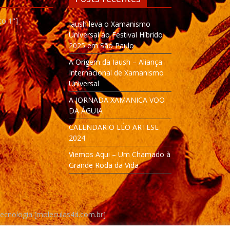
to 1"]
Iaush leva o Xamanismo
Universal ao Festival Híbrido
2025 em São Paulo
A Origem da Iaush – Aliança
Internacional de Xamanismo
Universal
A JORNADA XAMANICA VOO
DA ÁGUIA
CALENDARIO LÉO ARTESE
2024
Viemos Aqui – Um Chamado à
Grande Roda da Vida
Tecnologia [moleculas4d.com.br]