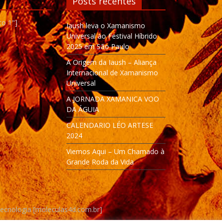
Posts recentes
to 1"]
Iaush leva o Xamanismo
Universal ao Festival Híbrido
2025 em São Paulo
A Origem da Iaush – Aliança
Internacional de Xamanismo
Universal
A JORNADA XAMANICA VOO
DA ÁGUIA
CALENDARIO LÉO ARTESE
2024
Viemos Aqui – Um Chamado à
Grande Roda da Vida
Tecnologia [moleculas4d.com.br]