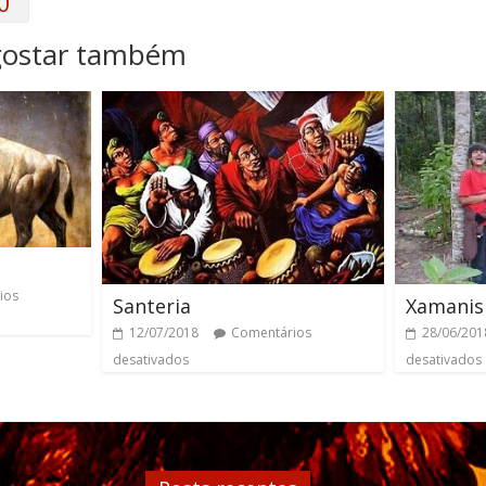
0
gostar também
ios
Santeria
Xamanis
12/07/2018
Comentários
28/06/201
desativados
desativados