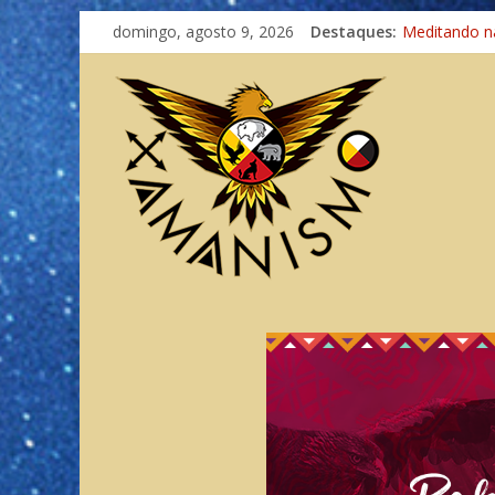
domingo, agosto 9, 2026
Destaques:
Meditando n
Autosuficiênc
Xamanismo U
Totens – Cam
Imaginação 