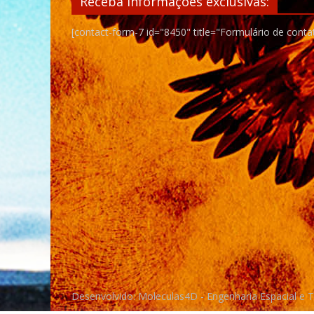
Receba informações exclusivas:
[contact-form-7 id="8450" title="Formulário de conta
Desenvolvido: Moleculas4D - Engenharia Espacial e 