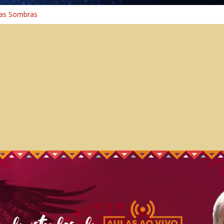
as Sombras
ia: A Jornada do Espírito Ancestral
niversal
inho Espiritual – Crescimento
na Cura