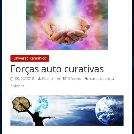
Universo Xamânico
Forças auto curativas
,
,
06/06/2018
Kbello
4315 Views
cura
doença
holistica