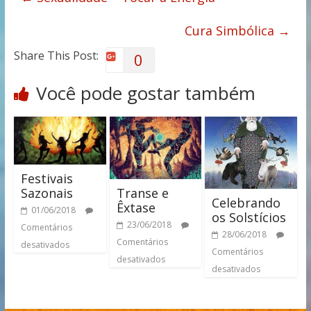
Cura Simbólica
→
Share This Post:
0
Você pode gostar também
Festivais
Transe e
Sazonais
Celebrando
Êxtase
01/06/2018
os Solstícios
23/06/2018
Comentários
28/06/2018
Comentários
desativados
Comentários
desativados
desativados