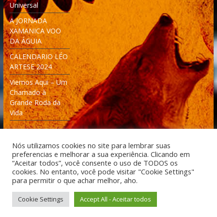
Universal
A JORNADA
XAMANICA VOO
DA ÁGUIA
CALENDARIO LÉO
ARTESE 2024
Viemos Aqui – Um
Chamado à
Grande Roda da
Vida
Nós utilizamos cookies no site para lembrar suas
preferencias e melhorar a sua experiência. Clicando em
“Aceitar todos”, você consente o uso de TODOS os
cookies. No entanto, você pode visitar "Cookie Settings"
Desenvolvido: Moleculas4D - Engenharia Espacial e
para permitir o que achar melhor, aho.
Tecnologia [moleculas4d.com.br]
Cookie Settings
Accept All - Aceitar todos