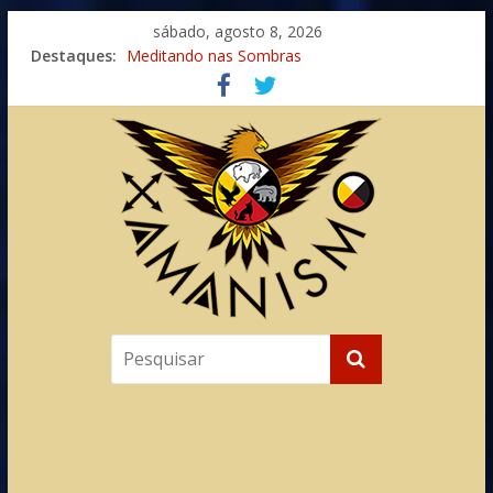
sábado, agosto 8, 2026
Imaginação na Cura
Destaques:
Meditando nas Sombras
Autosuficiência: A Jornada do Espírito Ancestral
Xamanismo Universal
Totens – Caminho Espiritual – Crescimento