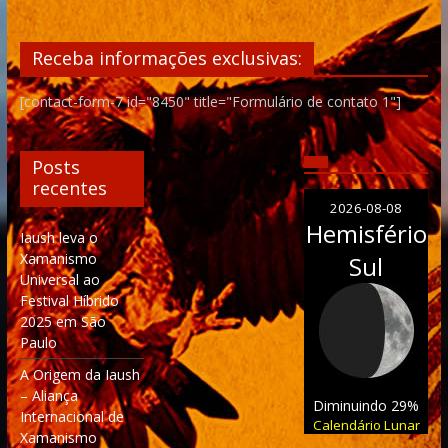
Receba informações exclusivas:
[contact-form-7 id="8450" title="Formulário de contato 1"]
Posts
recentes
2026-08-08
Hemisfério
Iaush leva o
Xamanismo
Sul
Universal ao
Festival Híbrido
2025 em São
Paulo
A Origem da Iaush
– Aliança
Diminuindo 29%
Internacional de
Calendário Lunar
Xamanismo