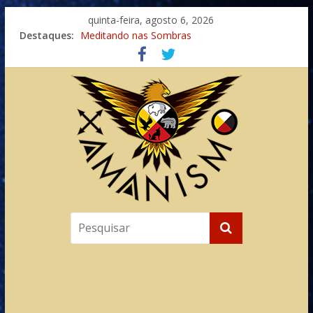
quinta-feira, agosto 6, 2026
Destaques:
Meditando nas Sombras
Autosuficiência: A Jornada do Espírito Ancestral
Xamanismo Universal
Totens – Caminho Espiritual – Crescimento
Imaginação na Cura