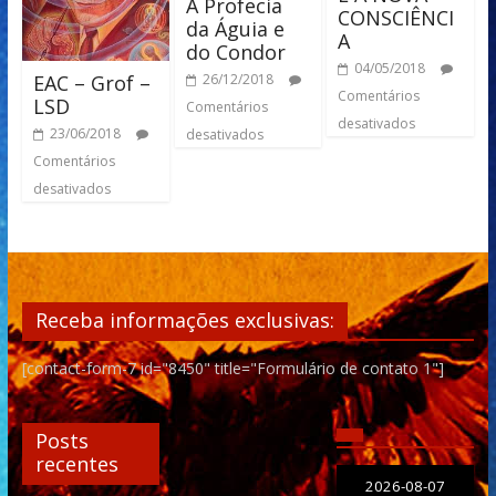
A Profecia
CONSCIÊNCI
da Águia e
A
do Condor
04/05/2018
26/12/2018
EAC – Grof –
Comentários
LSD
Comentários
desativados
23/06/2018
desativados
Comentários
desativados
Receba informações exclusivas:
[contact-form-7 id="8450" title="Formulário de contato 1"]
Posts
recentes
2026-08-07