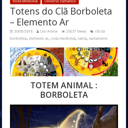
Roda Medicinal
Universo Xamânico
Totens do Clã Borboleta
– Elemento Ar
30/05/2018
Leo Artese
29237 Views
clã da
,
,
,
,
borboleta
elemento ar
roda medicinal
xamã
xamanismo
TOTEM ANIMAL :
BORBOLETA