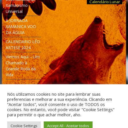
Calendário Lunar
Xamanismo
Universal
A JORNADA
XAMANICA VOO
DA ÁGUIA
CALENDARIO LÉO
ARTESE 2024
Viemos Aqui – Um
Chamado à
Grande Roda da
Vida
Nós utilizamos cookies no site para lembrar suas
preferencias e melhorar a sua experiência. Clicando em
“Aceitar todos”, você consente o uso de TODOS os
cookies. No entanto, você pode visitar "Cookie Settings"
Desenvolvido: Moleculas4D - Engenharia Espacial e
para permitir o que achar melhor, aho.
Tecnologia [moleculas4d.com.br]
Cookie Settings
Accept All - Aceitar todos