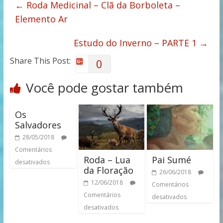
←
Roda Medicinal – Clã da Borboleta –
Elemento Ar
Estudo do Inverno – PARTE 1
→
Share This Post:
0
Você pode gostar também
Os
Salvadores
28/05/2018
Comentários
Roda – Lua
Pai Sumé
desativados
da Floração
26/06/2018
12/06/2018
Comentários
Comentários
desativados
desativados