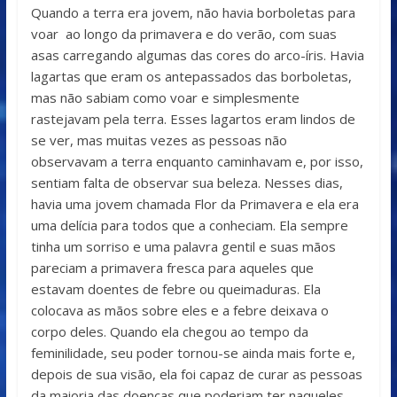
Quando a terra era jovem, não havia borboletas para
voar ao longo da primavera e do verão, com suas
asas carregando algumas das cores do arco-íris. Havia
lagartas que eram os antepassados ​​das borboletas,
mas não sabiam como voar e simplesmente
rastejavam pela terra. Esses lagartos eram lindos de
se ver, mas muitas vezes as pessoas não
observavam a terra enquanto caminhavam e, por isso,
sentiam falta de observar sua beleza. Nesses dias,
havia uma jovem chamada Flor da Primavera e ela era
uma delícia para todos que a conheciam. Ela sempre
tinha um sorriso e uma palavra gentil e suas mãos
pareciam a primavera fresca para aqueles que
estavam doentes de febre ou queimaduras. Ela
colocava as mãos sobre eles e a febre deixava o
corpo deles. Quando ela chegou ao tempo da
feminilidade, seu poder tornou-se ainda mais forte e,
depois de sua visão, ela foi capaz de curar as pessoas
da maioria das doenças que poderiam ter naqueles