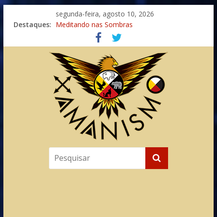
segunda-feira, agosto 10, 2026
Destaques:
Meditando nas Sombras
Autosuficiência: A Jornada do Espírito Ancestral
Xamanismo Universal
Totens – Caminho Espiritual – Crescimento
Imaginação na Cura