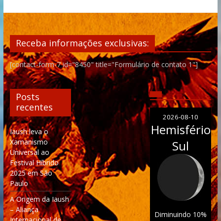
Receba informações exclusivas:
[contact-form-7 id="8450" title="Formulário de contato 1"]
Posts
recentes
2026-08-10
Hemisfério
Iaush leva o
Xamanismo
Sul
Universal ao
Festival Híbrido
2025 em São
Paulo
A Origem da Iaush
– Aliança
Diminuindo 10%
Internacional de