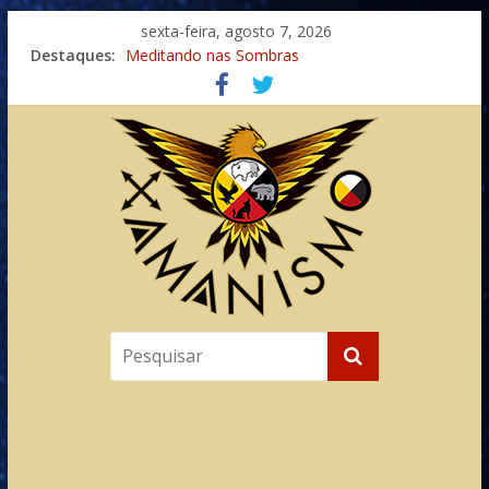
sexta-feira, agosto 7, 2026
Destaques:
Meditando nas Sombras
Autosuficiência: A Jornada do Espírito Ancestral
Xamanismo Universal
Totens – Caminho Espiritual – Crescimento
Imaginação na Cura