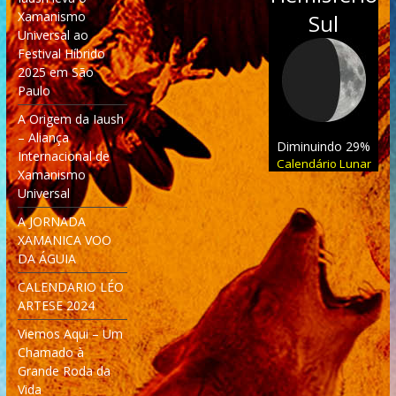
Xamanismo
Sul
Universal ao
Festival Híbrido
2025 em São
Paulo
A Origem da Iaush
– Aliança
Diminuindo 29%
Internacional de
Calendário Lunar
Xamanismo
Universal
A JORNADA
XAMANICA VOO
DA ÁGUIA
CALENDARIO LÉO
ARTESE 2024
Viemos Aqui – Um
Chamado à
Grande Roda da
Vida