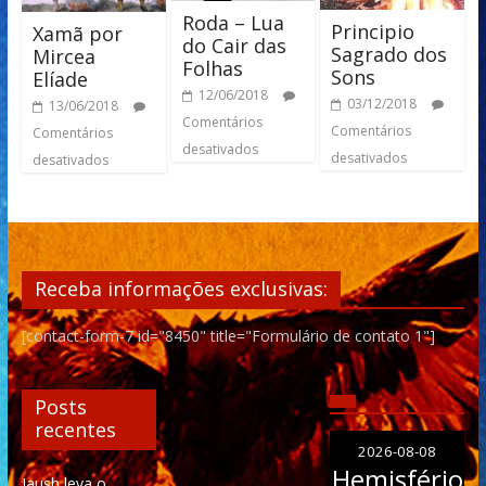
Roda – Lua
Principio
Xamã por
do Cair das
Sagrado dos
Mircea
Folhas
Sons
Elíade
12/06/2018
03/12/2018
13/06/2018
Comentários
Comentários
Comentários
desativados
desativados
desativados
Receba informações exclusivas:
[contact-form-7 id="8450" title="Formulário de contato 1"]
Posts
recentes
2026-08-08
Hemisfério
Iaush leva o