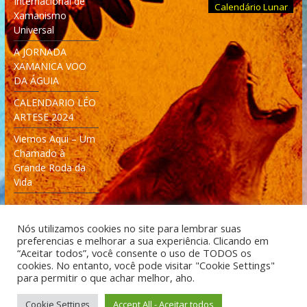
Internacional de
Calendário Lunar
Xamanismo
Universal
A JORNADA
XAMANICA VOO
DA ÁGUIA
CALENDARIO LÉO
ARTESE 2024
Viemos Aqui – Um
Chamado à
Grande Roda da
Vida
Nós utilizamos cookies no site para lembrar suas
preferencias e melhorar a sua experiência. Clicando em
“Aceitar todos”, você consente o uso de TODOS os
cookies. No entanto, você pode visitar "Cookie Settings"
Desenvolvido: Moleculas4D - Engenharia Espacial e
para permitir o que achar melhor, aho.
Tecnologia [moleculas4d.com.br]
Cookie Settings
Accept All - Aceitar todos