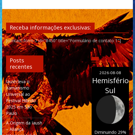
Receba informações exclusivas:
[contact-form-7 id="8450" title="Formulário de contato 1"]
Posts
recentes
2026-08-08
Hemisfério
Iaush leva o
Xamanismo
Sul
Universal ao
Festival Híbrido
2025 em São
Paulo
A Origem da Iaush
– Aliança
Diminuindo 29%