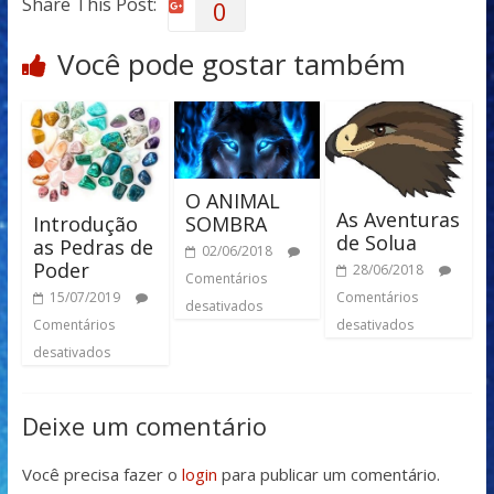
Share This Post:
0
Você pode gostar também
O ANIMAL
As Aventuras
Introdução
SOMBRA
de Solua
as Pedras de
02/06/2018
Poder
28/06/2018
Comentários
Comentários
15/07/2019
desativados
desativados
Comentários
desativados
Deixe um comentário
Você precisa fazer o
login
para publicar um comentário.