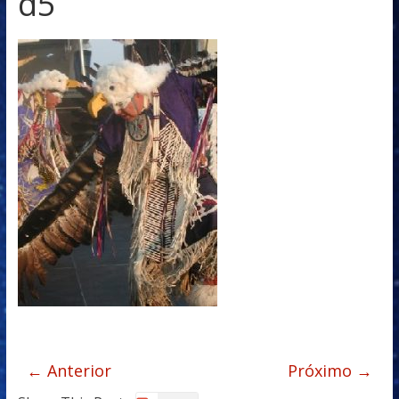
d5
← Anterior
Próximo →