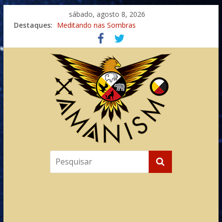
sábado, agosto 8, 2026
Destaques:
Meditando nas Sombras
Autosuficiência: A Jornada do Espírito Ancestral
Xamanismo Universal
Totens – Caminho Espiritual – Crescimento
Imaginação na Cura