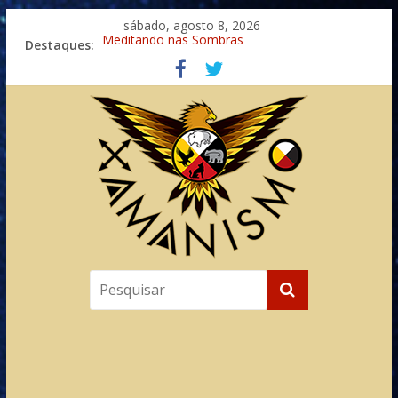
sábado, agosto 8, 2026
Destaques:
Meditando nas Sombras
Autosuficiência: A Jornada do Espírito Ancestral
Xamanismo Universal
Totens – Caminho Espiritual – Crescimento
Imaginação na Cura