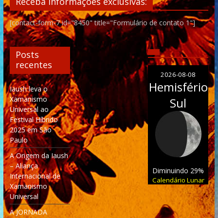
Receba informações exclusivas:
[contact-form-7 id="8450" title="Formulário de contato 1"]
Posts
recentes
2026-08-08
Hemisfério
Iaush leva o
Xamanismo
Sul
Universal ao
Festival Híbrido
2025 em São
Paulo
A Origem da Iaush
– Aliança
Diminuindo 29%
Internacional de
Calendário Lunar
Xamanismo
Universal
A JORNADA