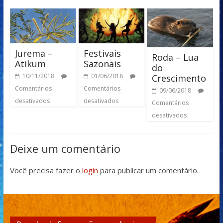
Jurema –
Festivais
Roda – Lua
Atikum
Sazonais
do
10/11/2018
01/06/2018
Crescimento
Comentários
Comentários
09/06/2018
desativados
desativados
Comentários
desativados
Deixe um comentário
Você precisa fazer o
login
para publicar um comentário.