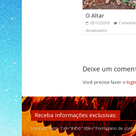
O Altar
05/12/2018
Comentár
desativados
Deixe um coment
Você precisa fazer o
logi
Receba informações exclusivas:
[contact-form-7 id="8450" title="Formulário de conta