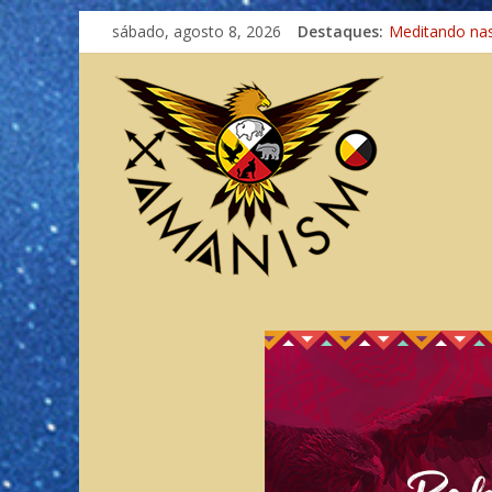
sábado, agosto 8, 2026
Destaques:
Meditando na
Autosuficiênci
Xamanismo Un
Totens – Cami
Imaginação na