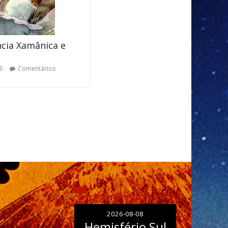
cia Xamânica e
8
Comentários
2026-08-08
Hemisfério Sul