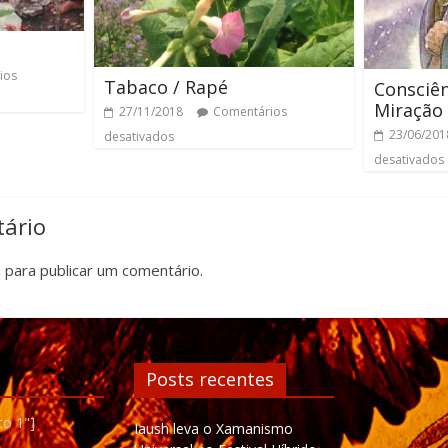
ios
Tabaco / Rapé
Consciên
Miração
27/11/2018
Comentários
23/06/201
desativados
desativados
ário
n
para publicar um comentário.
Posts recentes
to 1"]
Iaush leva o Xamanismo