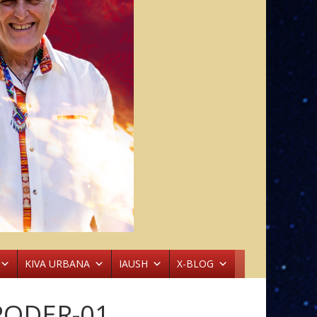
KIVA URBANA
IAUSH
X-BLOG
PODER-01