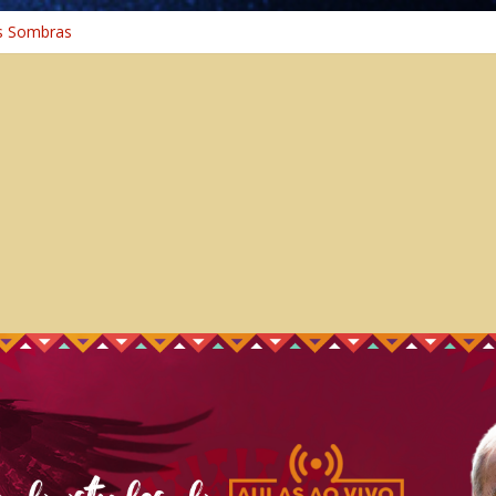
s Sombras
a: A Jornada do Espírito Ancestral
iversal
nho Espiritual – Crescimento
 Cura