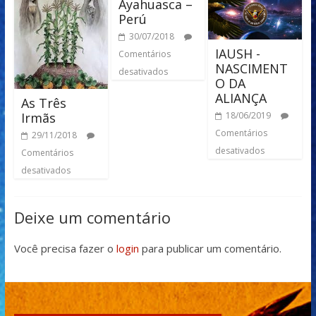
Ayahuasca –
Perú
30/07/2018
IAUSH -
Comentários
NASCIMENT
desativados
O DA
ALIANÇA
As Três
18/06/2019
Irmãs
Comentários
29/11/2018
desativados
Comentários
desativados
Deixe um comentário
Você precisa fazer o
login
para publicar um comentário.