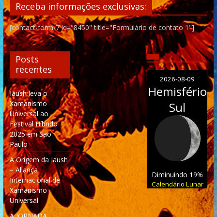
Receba informações exclusivas:
[contact-form-7 id="8450" title="Formulário de contato 1"]
Posts
recentes
2026-08-09
Hemisfério
Iaush leva o
Xamanismo
Sul
Universal ao
Festival Híbrido
2025 em São
Paulo
A Origem da Iaush
– Aliança
Diminuindo 19%
Internacional de
Calendário Lunar
Xamanismo
Universal
A JORNADA