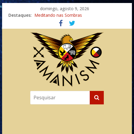
domingo, agosto 9, 2026
Destaques:
Meditando nas Sombras
Autosuficiência: A Jornada do Espírito Ancestral
Xamanismo Universal
Totens – Caminho Espiritual – Crescimento
Imaginação na Cura