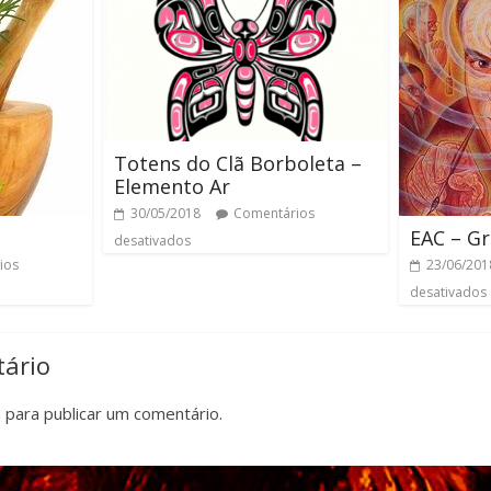
Totens do Clã Borboleta –
Elemento Ar
30/05/2018
Comentários
EAC – Gr
desativados
ios
23/06/201
desativados
ário
n
para publicar um comentário.