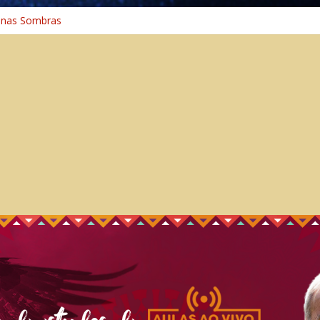
 nas Sombras
ncia: A Jornada do Espírito Ancestral
 Universal
aminho Espiritual – Crescimento
 na Cura