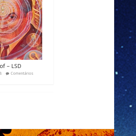
of – LSD
8
Comentários