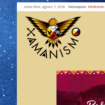
sexta-feira, agosto 7, 2026
Destaques:
Meditando
Autosuficiê
Xamanismo
Totens – C
Imaginação