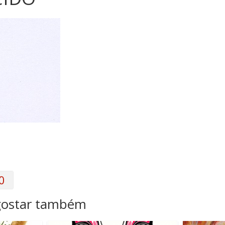
0
gostar também