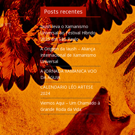
Posts recentes
to 1"]
Iaush leva o Xamanismo
Universal ao Festival Híbrido
2025 em São Paulo
A Origem da Iaush – Aliança
Internacional de Xamanismo
Universal
A JORNADA XAMANICA VOO
DA ÁGUIA
CALENDARIO LÉO ARTESE
2024
Viemos Aqui – Um Chamado à
Grande Roda da Vida