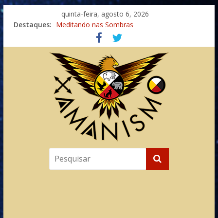
quinta-feira, agosto 6, 2026
Destaques:
Meditando nas Sombras
Autosuficiência: A Jornada do Espírito Ancestral
Xamanismo Universal
Totens – Caminho Espiritual – Crescimento
Imaginação na Cura