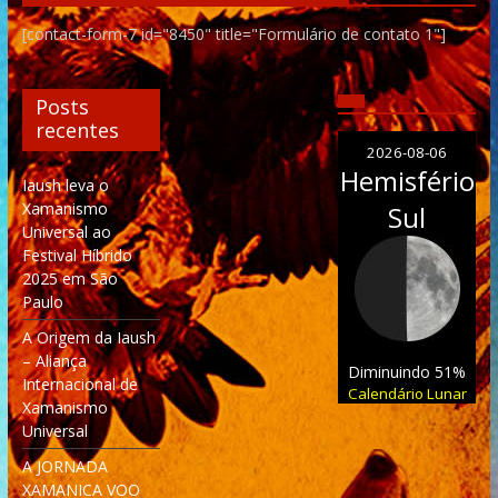
[contact-form-7 id="8450" title="Formulário de contato 1"]
Posts
recentes
2026-08-06
Hemisfério
Iaush leva o
Xamanismo
Sul
Universal ao
Festival Híbrido
2025 em São
Paulo
A Origem da Iaush
– Aliança
Diminuindo 51%
Internacional de
Calendário Lunar
Xamanismo
Universal
A JORNADA
XAMANICA VOO