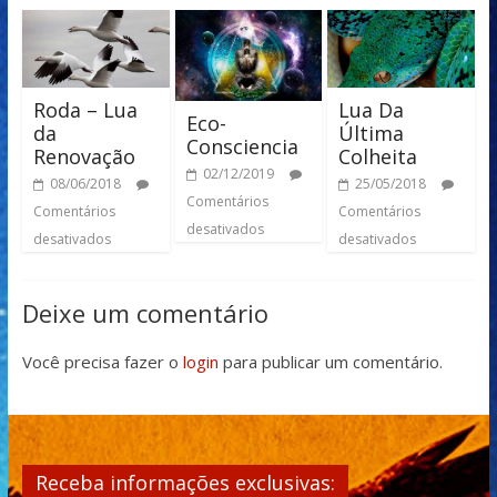
Roda – Lua
Lua Da
Eco-
da
Última
Consciencia
Renovação
Colheita
02/12/2019
08/06/2018
25/05/2018
Comentários
Comentários
Comentários
desativados
desativados
desativados
Deixe um comentário
Você precisa fazer o
login
para publicar um comentário.
Receba informações exclusivas: