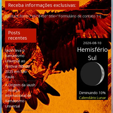
Receba informações exclusivas:
[contact-form-7 id="8450" title="Formulário de contato 1"]
Posts
recentes
2026-08-10
Hemisfério
Iaush leva o
Xamanismo
Sul
Universal ao
Festival Híbrido
2025 em São
Paulo
A Origem da Iaush
– Aliança
Diminuindo 10%
Internacional de
Calendário Lunar
Xamanismo
Universal