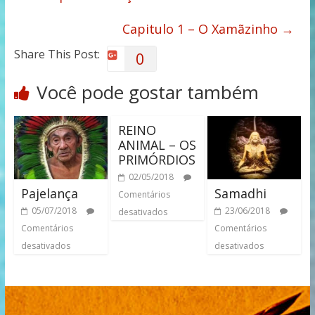
Capitulo 1 – O Xamãzinho
→
Share This Post:
0
Você pode gostar também
REINO
ANIMAL – OS
PRIMÓRDIOS
02/05/2018
Pajelança
Samadhi
Comentários
05/07/2018
23/06/2018
desativados
Comentários
Comentários
desativados
desativados