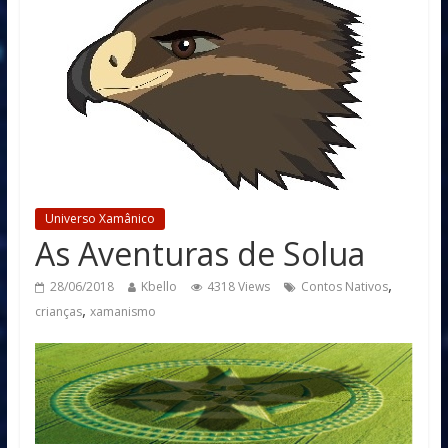
Universo Xamânico
As Aventuras de Solua
,
28/06/2018
Kbello
4318 Views
Contos Nativos
,
crianças
xamanismo