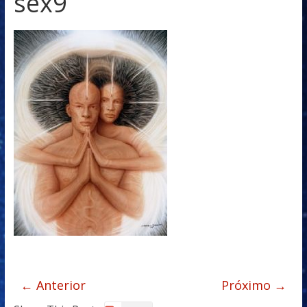
sex9
← Anterior
Próximo →