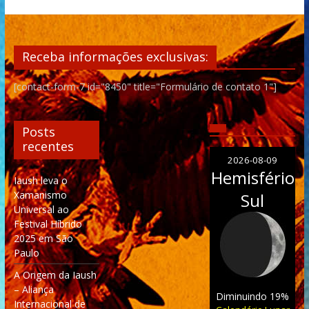
Receba informações exclusivas:
[contact-form-7 id="8450" title="Formulário de contato 1"]
Posts
recentes
2026-08-09
Hemisfério
Iaush leva o
Xamanismo
Sul
Universal ao
Festival Híbrido
2025 em São
Paulo
A Origem da Iaush
– Aliança
Diminuindo 19%
Internacional de