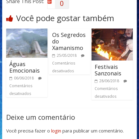
Share This Post:
0
Você pode gostar também
Os Segredos
do
Xamanismo
25/05/2018
Águas
Comentários
Festivais
Emocionais
desativados
Sanzonais
06/06/2018
28/06/2018
Comentários
Comentários
desativados
desativados
Deixe um comentário
Você precisa fazer o
login
para publicar um comentário.