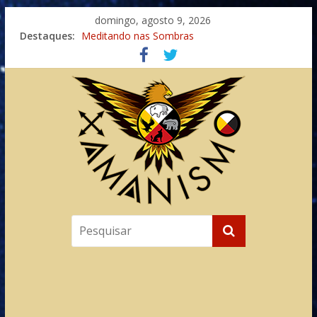
domingo, agosto 9, 2026
Destaques:
Meditando nas Sombras
Autosuficiência: A Jornada do Espírito Ancestral
Xamanismo Universal
Totens – Caminho Espiritual – Crescimento
Imaginação na Cura