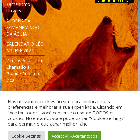
Calendário Lunar
Xamanismo
Universal
A JORNADA
XAMANICA VOO
DA ÁGUIA
CALENDARIO LÉO
ARTESE 2024
Viemos Aqui – Um
Chamado à
Grande Roda da
Vida
Nós utilizamos cookies no site para lembrar suas
preferencias e melhorar a sua experiência. Clicando em
“Aceitar todos”, você consente o uso de TODOS os
cookies. No entanto, você pode visitar "Cookie Settings"
Desenvolvido: Moleculas4D - Engenharia Espacial e
para permitir o que achar melhor, aho.
Tecnologia [moleculas4d.com.br]
Cookie Settings
Accept All - Aceitar todos