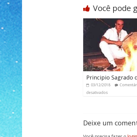
Você pode 
Principio Sagrado 
03/12/2018
Comentár
desativados
Deixe um coment
Você precisa fazer o
logi