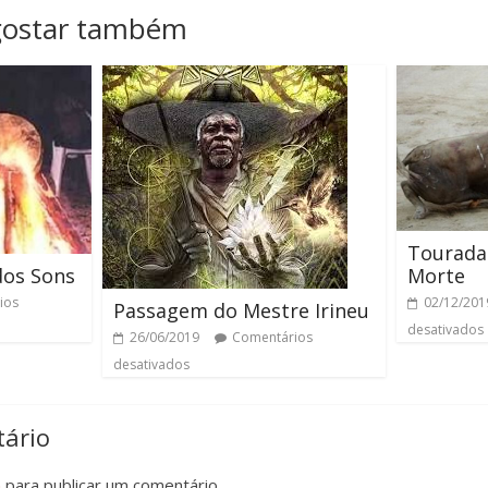
gostar também
Tourada
Morte
dos Sons
02/12/201
ios
Passagem do Mestre Irineu
desativados
26/06/2019
Comentários
desativados
ário
n
para publicar um comentário.