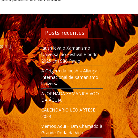
Posts recentes
to 1"]
Iaush leva o Xamanismo
Universal ao Festival Híbrido
2025 em São Paulo
A Origem da Iaush – Aliança
Internacional de Xamanismo
Universal
A JORNADA XAMANICA VOO
DA ÁGUIA
CALENDARIO LÉO ARTESE
2024
Viemos Aqui – Um Chamado à
Grande Roda da Vida