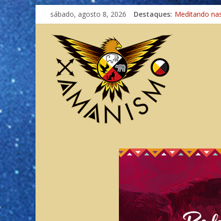
sábado, agosto 8, 2026
Destaques:
Meditando na
Autosuficiênci
Xamanismo Un
Totens – Cami
Imaginação na