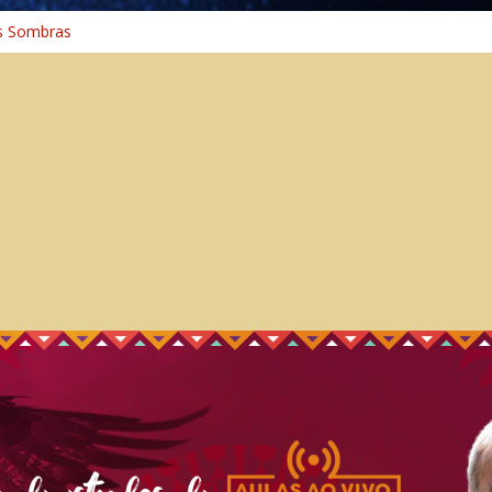
s Sombras
a: A Jornada do Espírito Ancestral
iversal
nho Espiritual – Crescimento
 Cura