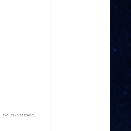
,
,
,
Sexo
sexo segrado