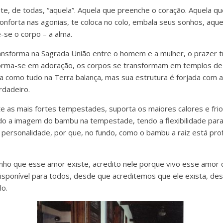
e, de todas, “aquela”. Aquela que preenche o coração. Aquela qu
onforta nas agonias, te coloca no colo, embala seus sonhos, aque
e-se o corpo – a alma.
ransforma na Sagrada União entre o homem e a mulher, o prazer
forma-se em adoração, os corpos se transformam em templos de
ça como tudo na Terra balança, mas sua estrutura é forjada com a
rdadeiro.
te as mais fortes tempestades, suporta os maiores calores e frio
o a imagem do bambu na tempestade, tendo a flexibilidade para 
e personalidade, por que, no fundo, como o bambu a raiz está pr
o que esse amor existe, acredito nele porque vivo esse amor co
isponível para todos, desde que acreditemos que ele exista, d
lo.