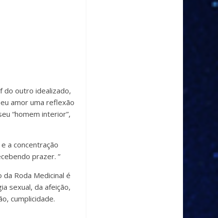
 do outro idealizado,
seu amor uma reflexão
seu “homem interior”,
a e a concentração
ecebendo prazer. ”
o da Roda Medicinal é
a sexual, da afeição,
o, cumplicidade.