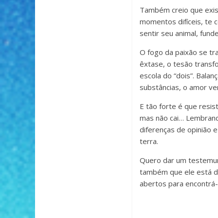
Também creio que exist
momentos difíceis, te c
sentir seu animal, fund
O fogo da paixão se t
êxtase, o tesão trans
escola do “dois”. Balan
substâncias, o amor ve
E tão forte é que resis
mas não cai… Lembrand
diferenças de opinião 
terra.
Quero dar um testemunh
também que ele está d
abertos para encontrá-