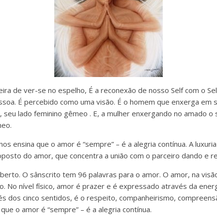
ra de ver-se no espelho, É a reconexão de nosso Self com o Self
ssoa. É percebido como uma visão. É o homem que enxerga em 
r”, seu lado feminino gêmeo . E, a mulher enxergando no amado o 
meo.
os ensina que o amor é “sempre” – é a alegria contínua. A luxuri
oposto do amor, que concentra a união com o parceiro dando e r
erto. O sânscrito tem 96 palavras para o amor. O amor, na visã
 No nível físico, amor é prazer e é expressado através da energi
vés dos cinco sentidos, é o respeito, companheirismo, compreensã
que o amor é “sempre” – é a alegria contínua.