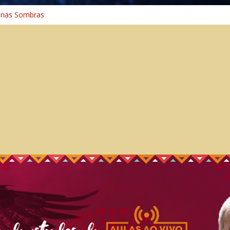
 nas Sombras
ncia: A Jornada do Espírito Ancestral
 Universal
aminho Espiritual – Crescimento
 na Cura