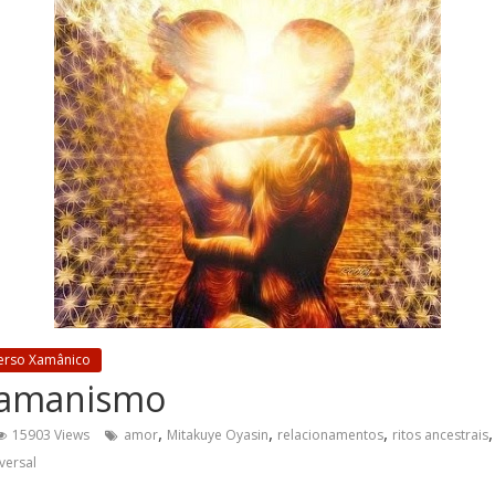
erso Xamânico
Xamanismo
,
,
,
15903 Views
amor
Mitakuye Oyasin
relacionamentos
ritos ancestrais
versal