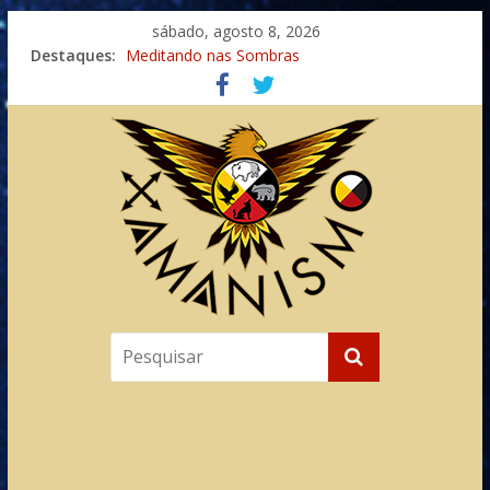
sábado, agosto 8, 2026
Destaques:
Meditando nas Sombras
Autosuficiência: A Jornada do Espírito Ancestral
Xamanismo Universal
Totens – Caminho Espiritual – Crescimento
Imaginação na Cura