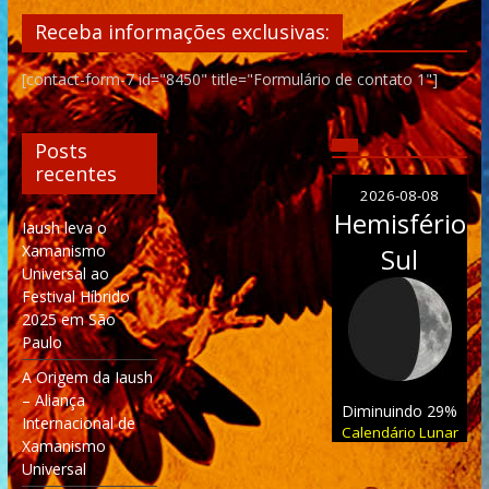
Receba informações exclusivas:
[contact-form-7 id="8450" title="Formulário de contato 1"]
Posts
recentes
2026-08-08
Hemisfério
Iaush leva o
Xamanismo
Sul
Universal ao
Festival Híbrido
2025 em São
Paulo
A Origem da Iaush
– Aliança
Diminuindo 29%
Internacional de
Calendário Lunar
Xamanismo
Universal