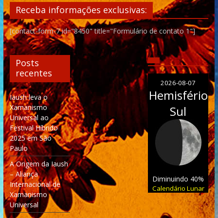
Receba informações exclusivas:
[contact-form-7 id="8450" title="Formulário de contato 1"]
Posts
recentes
2026-08-07
Hemisfério
Iaush leva o
Xamanismo
Sul
Universal ao
Festival Híbrido
2025 em São
Paulo
A Origem da Iaush
– Aliança
Diminuindo 40%
Internacional de
Calendário Lunar
Xamanismo
Universal