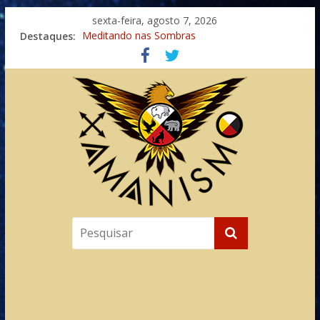
sexta-feira, agosto 7, 2026
Destaques:
Meditando nas Sombras
Autosuficiência: A Jornada do Espírito Ancestral
Xamanismo Universal
Totens – Caminho Espiritual – Crescimento
Imaginação na Cura