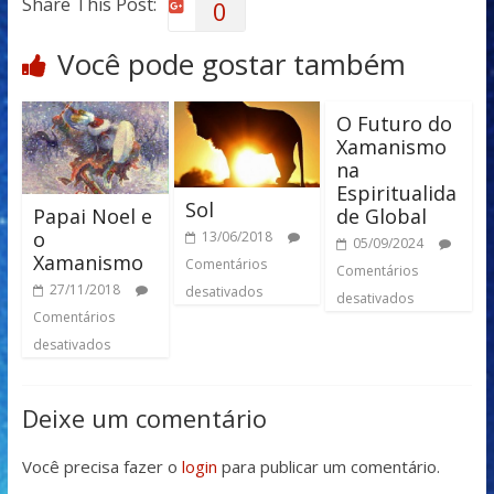
Share This Post:
0
Você pode gostar também
O Futuro do
Xamanismo
na
Espiritualida
Sol
Papai Noel e
de Global
o
13/06/2018
05/09/2024
Xamanismo
Comentários
Comentários
27/11/2018
desativados
desativados
Comentários
desativados
Deixe um comentário
Você precisa fazer o
login
para publicar um comentário.