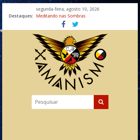
segunda-feira, agosto 10, 2026
Destaques:
Meditando nas Sombras
Autosuficiência: A Jornada do Espírito Ancestral
Xamanismo Universal
Totens – Caminho Espiritual – Crescimento
Imaginação na Cura