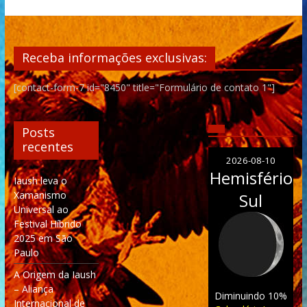
Receba informações exclusivas:
[contact-form-7 id="8450" title="Formulário de contato 1"]
Posts
recentes
2026-08-10
Hemisfério
Iaush leva o
Xamanismo
Sul
Universal ao
Festival Híbrido
2025 em São
Paulo
A Origem da Iaush
– Aliança
Diminuindo 10%
Internacional de