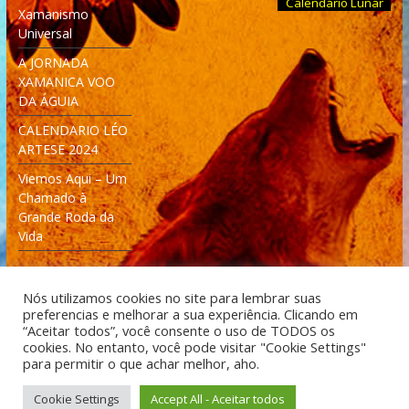
Calendário Lunar
Xamanismo
Universal
A JORNADA
XAMANICA VOO
DA ÁGUIA
CALENDARIO LÉO
ARTESE 2024
Viemos Aqui – Um
Chamado à
Grande Roda da
Vida
Nós utilizamos cookies no site para lembrar suas
preferencias e melhorar a sua experiência. Clicando em
“Aceitar todos”, você consente o uso de TODOS os
cookies. No entanto, você pode visitar "Cookie Settings"
Desenvolvido: Moleculas4D - Engenharia Espacial e
para permitir o que achar melhor, aho.
Tecnologia [moleculas4d.com.br]
Cookie Settings
Accept All - Aceitar todos