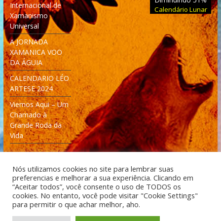
Internacional de
Calendário Lunar
Xamanismo
Universal
A JORNADA
XAMANICA VOO
DA ÁGUIA
CALENDARIO LÉO
ARTESE 2024
Viemos Aqui – Um
Chamado à
Grande Roda da
Vida
Nós utilizamos cookies no site para lembrar suas
preferencias e melhorar a sua experiência. Clicando em
“Aceitar todos”, você consente o uso de TODOS os
cookies. No entanto, você pode visitar "Cookie Settings"
Desenvolvido: Moleculas4D - Engenharia Espacial e
para permitir o que achar melhor, aho.
Tecnologia [moleculas4d.com.br]