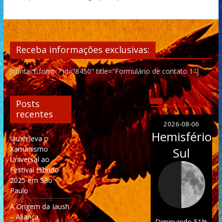
Receba informações exclusivas:
[contact-form-7 id="8450" title="Formulário de contato 1"]
Posts
recentes
2026-08-06
Hemisfério
Iaush leva o
Xamanismo
Sul
Universal ao
Festival Híbrido
2025 em São
Paulo
A Origem da Iaush
– Aliança
Diminuindo 51%