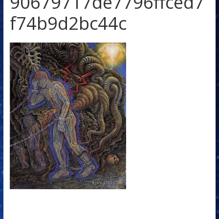
90679717de7796ffced7
f74b9d2bc44c