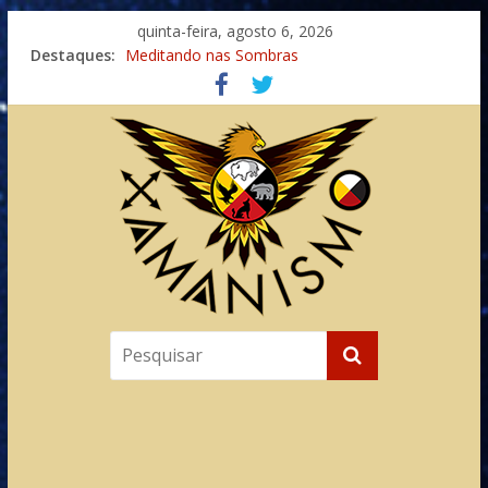
quinta-feira, agosto 6, 2026
Destaques:
Meditando nas Sombras
Autosuficiência: A Jornada do Espírito Ancestral
Xamanismo Universal
Totens – Caminho Espiritual – Crescimento
Imaginação na Cura