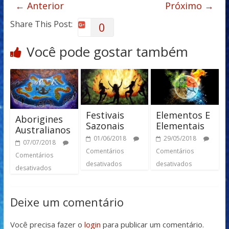
← Anterior
Próximo →
Share This Post:
0
Você pode gostar também
Festivais
Elementos E
Aborigines
Sazonais
Elementais
Australianos
01/06/2018
29/05/2018
07/07/2018
Comentários
Comentários
Comentários
desativados
desativados
desativados
Deixe um comentário
Você precisa fazer o
login
para publicar um comentário.