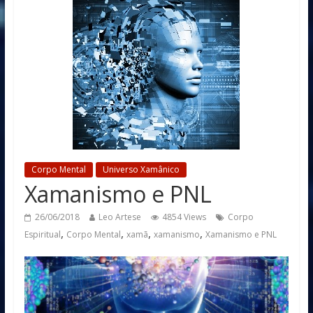
Corpo Mental
Universo Xamânico
Xamanismo e PNL
26/06/2018
Leo Artese
4854 Views
Corpo
,
,
,
,
Espiritual
Corpo Mental
xamã
xamanismo
Xamanismo e PNL