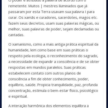
O poder é atribuído à palavra de acordo com o
remetente. Muitos | mestres iluminados que já
passaram por esta Terra usavam sua palavra I para
curar. Os xamãs e curadores, sacerdotes, magos etc.
fazem seus decretos, usam suas palavras mágicas, ou
melhor, suas palavras de poder, sejam declamadas ou
cantadas.
O xamanismo, como a mais antiga prática espiritual da
humanidade, lem como base em suas práticas o
respeito pela ecologia, o reconheci­mento do sagrado,
a necessidade de expandir a consciência e de se obter
respostas em mundos paralelos. Suas práticas
estabelecem contato com outros planos de
consciência a fim de obter conhecimento, poder,
equilí­brio, saúde. Propicia tranquilidade, paz, profunda
concentração, estimula o bem-estar físico, psicológico
e espiritual.
A interação harmônica dos elementos equilibra a