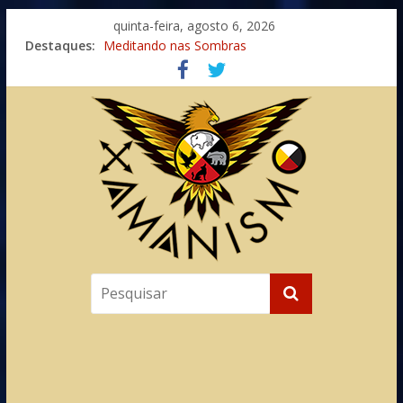
quinta-feira, agosto 6, 2026
Imaginação na Cura
Destaques:
Meditando nas Sombras
Autosuficiência: A Jornada do Espírito Ancestral
Xamanismo Universal
Totens – Caminho Espiritual – Crescimento