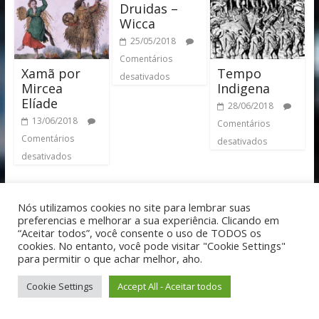
Druidas –
Wicca
25/05/2018
Comentários
Xamã por
Tempo
desativados
Mircea
Indigena
Elíade
28/06/2018
13/06/2018
Comentários
Comentários
desativados
desativados
Nós utilizamos cookies no site para lembrar suas
preferencias e melhorar a sua experiência. Clicando em
“Aceitar todos”, você consente o uso de TODOS os
Receba informações exclusivas:
cookies. No entanto, você pode visitar "Cookie Settings"
para permitir o que achar melhor, aho.
[contact-form-7 id="8450" title="Formulário de contato 1"]
Cookie Settings
Accept All - Aceitar todos
Posts