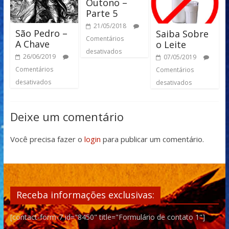
Outono –
Parte 5
21/05/2018
São Pedro –
Saiba Sobre
Comentários
A Chave
o Leite
desativados
26/06/2019
07/05/2019
Comentários
Comentários
desativados
desativados
Deixe um comentário
Você precisa fazer o
login
para publicar um comentário.
Receba informações exclusivas:
[contact-form-7 id="8450" title="Formulário de contato 1"]