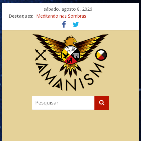
sábado, agosto 8, 2026
Destaques:
Meditando nas Sombras
Autosuficiência: A Jornada do Espírito Ancestral
Xamanismo Universal
Totens – Caminho Espiritual – Crescimento
Imaginação na Cura