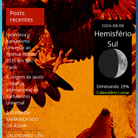
Posts
recentes
2026-08-08
Hemisfério
Iaush leva o
Xamanismo
Sul
Universal ao
Festival Híbrido
2025 em São
Paulo
A Origem da Iaush
– Aliança
Diminuindo 29%
Internacional de
Calendário Lunar
Xamanismo
Universal
A JORNADA
XAMANICA VOO
DA ÁGUIA
CALENDARIO LÉO