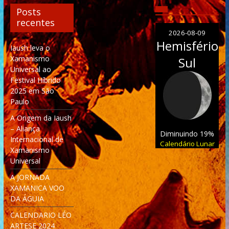
Posts
recentes
2026-08-09
Hemisfério
Iaush leva o
Xamanismo
Sul
Universal ao
Festival Híbrido
2025 em São
Paulo
A Origem da Iaush
– Aliança
Diminuindo 19%
Internacional de
Calendário Lunar
Xamanismo
Universal
A JORNADA
XAMANICA VOO
DA ÁGUIA
CALENDARIO LÉO
ARTESE 2024