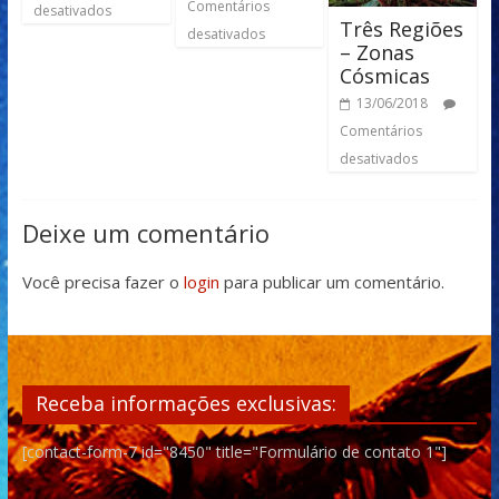
Comentários
desativados
Três Regiões
desativados
– Zonas
Cósmicas
13/06/2018
Comentários
desativados
Deixe um comentário
Você precisa fazer o
login
para publicar um comentário.
Receba informações exclusivas:
[contact-form-7 id="8450" title="Formulário de contato 1"]