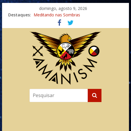
domingo, agosto 9, 2026
Destaques:
Meditando nas Sombras
Autosuficiência: A Jornada do Espírito Ancestral
Xamanismo Universal
Totens – Caminho Espiritual – Crescimento
Imaginação na Cura