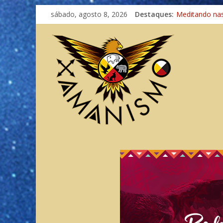
sábado, agosto 8, 2026
Destaques:
Meditando na
Autosuficiênci
Xamanismo Un
Totens – Cami
Imaginação na