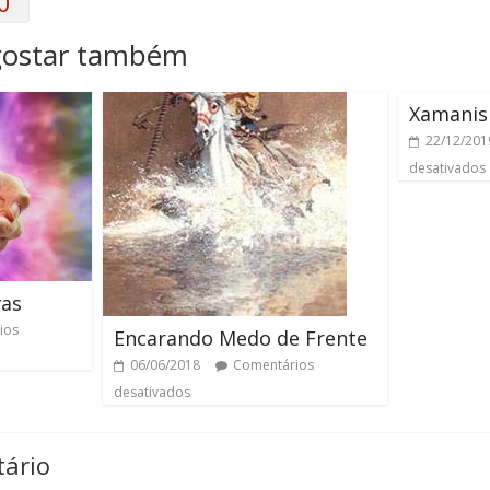
0
gostar também
Xamanis
22/12/201
desativados
vas
ios
Encarando Medo de Frente
06/06/2018
Comentários
desativados
ário