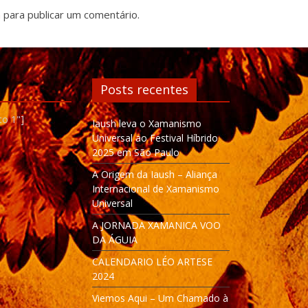
n
para publicar um comentário.
Posts recentes
to 1"]
Iaush leva o Xamanismo
Universal ao Festival Híbrido
2025 em São Paulo
A Origem da Iaush – Aliança
Internacional de Xamanismo
Universal
A JORNADA XAMANICA VOO
DA ÁGUIA
CALENDARIO LÉO ARTESE
2024
Viemos Aqui – Um Chamado à