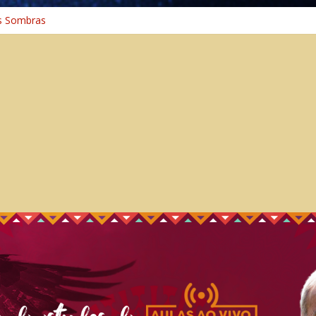
s Sombras
a: A Jornada do Espírito Ancestral
iversal
nho Espiritual – Crescimento
 Cura