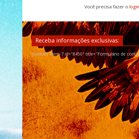
Você precisa fazer o
logi
Receba informações exclusivas:
[contact-form-7 id="8450" title="Formulário de conta