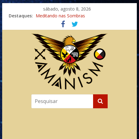
sábado, agosto 8, 2026
Destaques:
Meditando nas Sombras
Autosuficiência: A Jornada do Espírito Ancestral
Xamanismo Universal
Totens – Caminho Espiritual – Crescimento
Imaginação na Cura