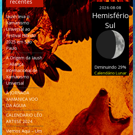
recentes
2026-08-08
Hemisfério
Iaush leva o
Xamanismo
Sul
Universal ao
Festival Híbrido
2025 em São
Paulo
A Origem da Iaush
– Aliança
Diminuindo 29%
Internacional de
Calendário Lunar
Xamanismo
Universal
A JORNADA
XAMANICA VOO
DA ÁGUIA
CALENDARIO LÉO
ARTESE 2024
Viemos Aqui – Um