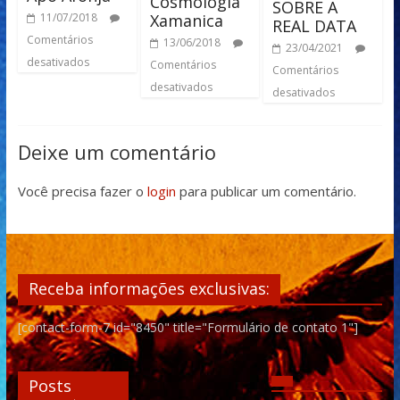
Cosmologia
SOBRE A
Xamanica
11/07/2018
REAL DATA
Comentários
13/06/2018
23/04/2021
desativados
Comentários
Comentários
desativados
desativados
Deixe um comentário
Você precisa fazer o
login
para publicar um comentário.
Receba informações exclusivas:
[contact-form-7 id="8450" title="Formulário de contato 1"]
Posts