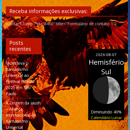
Receba informações exclusivas:
[contact-form-7 id="8450" title="Formulário de contato 1"]
Posts
recentes
2026-08-07
Hemisfério
Iaush leva o
Xamanismo
Sul
Universal ao
Festival Híbrido
2025 em São
Paulo
A Origem da Iaush
– Aliança
Diminuindo 40%
Internacional de
Calendário Lunar
Xamanismo
Universal