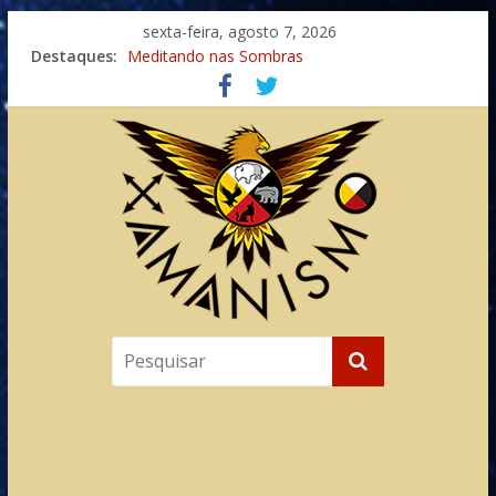
sexta-feira, agosto 7, 2026
Destaques:
Meditando nas Sombras
Autosuficiência: A Jornada do Espírito Ancestral
Xamanismo Universal
Totens – Caminho Espiritual – Crescimento
Imaginação na Cura