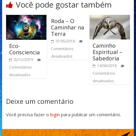
Você pode gostar também
Roda – O
Caminhar na
Terra
01/05/2018
Caminho
Eco-
Comentários
Espiritual –
Consciencia
desativados
Sabedoria
02/12/2019
14/06/2018
Comentários
Comentários
desativados
desativados
Deixe um comentário
Você precisa fazer o
login
para publicar um comentário.