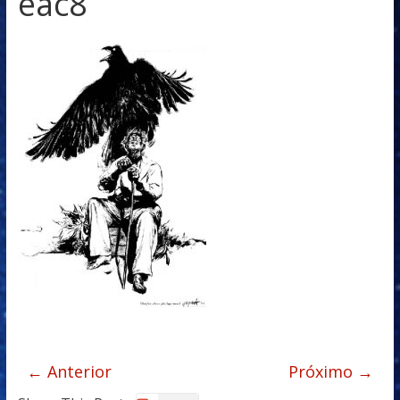
eac8
← Anterior
Próximo →