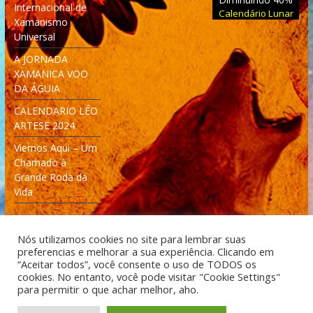
Internacional de
Calendário Lunar
Xamanismo
Universal
A JORNADA
XAMANICA VOO
DA ÁGUIA
CALENDARIO LÉO
ARTESE 2024
Viemos Aqui – Um
Chamado à
Grande Roda da
Vida
Nós utilizamos cookies no site para lembrar suas
preferencias e melhorar a sua experiência. Clicando em
“Aceitar todos”, você consente o uso de TODOS os
cookies. No entanto, você pode visitar "Cookie Settings"
Desenvolvido: Moleculas4D - Engenharia Espacial e
para permitir o que achar melhor, aho.
Tecnologia [moleculas4d.com.br]