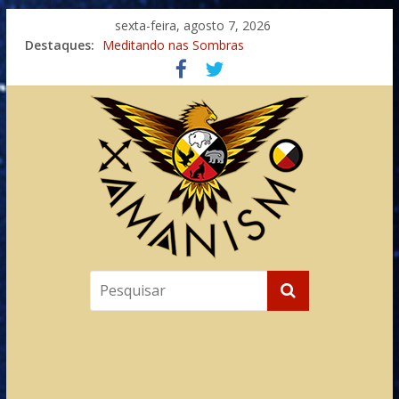
sexta-feira, agosto 7, 2026
Destaques:
Meditando nas Sombras
Autosuficiência: A Jornada do Espírito Ancestral
Xamanismo Universal
Totens – Caminho Espiritual – Crescimento
Imaginação na Cura