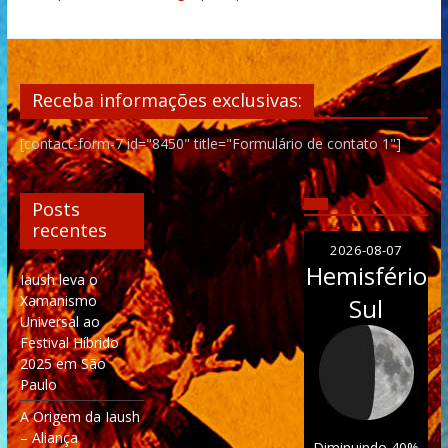
Receba informações exclusivas:
[contact-form-7 id="8450" title="Formulário de contato 1"]
Posts
recentes
2026-08-07
Hemisfério
Iaush leva o
Xamanismo
Sul
Universal ao
Festival Híbrido
2025 em São
Paulo
A Origem da Iaush
– Aliança
Diminuindo 40%