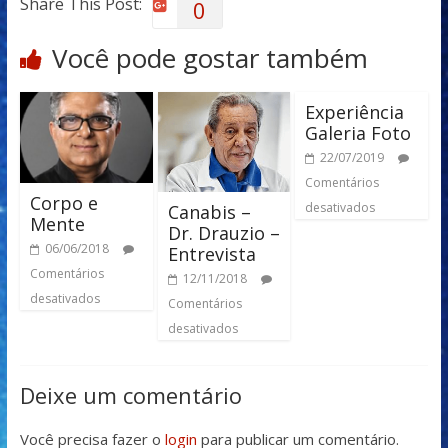
Share This Post:
0
Você pode gostar também
Experiência
Galeria Foto
22/07/2019
Comentários
Corpo e
desativados
Canabis –
Mente
Dr. Drauzio –
06/06/2018
Entrevista
Comentários
12/11/2018
desativados
Comentários
desativados
Deixe um comentário
Você precisa fazer o
login
para publicar um comentário.