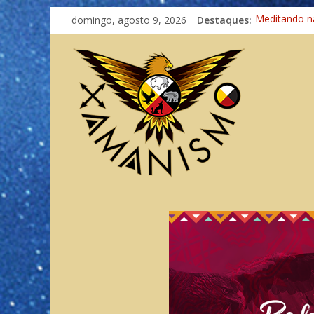
domingo, agosto 9, 2026
Destaques:
Meditando n
Autosuficiênc
Xamanismo U
Totens – Cam
Imaginação 