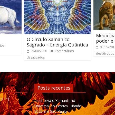
Medicina
O Circulo Xamanico
poder e
Sagrado – Energia Quântica
ios
05/05/201
05/08/2020
Comentários
desativados
desativados
Posts recentes
to 1"]
Iaush leva o Xamanismo
Universal ao Festival Híbrido
2025 em São Paulo