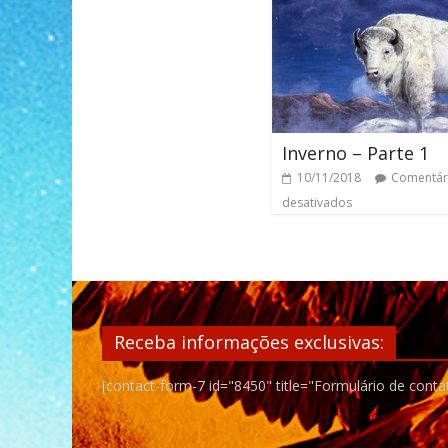
Inverno – Parte 1
10/11/2018
Comentár
desativados
Receba informações exclusivas:
[contact-form-7 id="8450" title="Formulário de conta