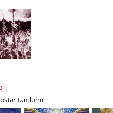
0
gostar também