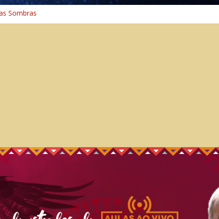
as Sombras
ia: A Jornada do Espírito Ancestral
niversal
inho Espiritual – Crescimento
na Cura