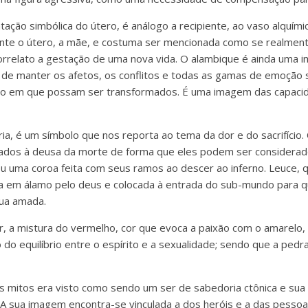
tação simbólica do útero, é análogo a recipiente, ao vaso alquími
te o útero, a mãe, e costuma ser mencionada como se realmente
correlato a gestação de uma nova vida. O alambique é ainda uma
z de manter os afetos, os conflitos e todas as gamas de emoçã
to em que possam ser transformados. É uma imagem das capacid
ria, é um símbolo que nos reporta ao tema da dor e do sacrifício
dos à deusa da morte de forma que eles podem ser considera
u uma coroa feita com seus ramos ao descer ao inferno. Leuce, 
ada em álamo pelo deus e colocada à entrada do sub-mundo para
sua amada.
r, a mistura do vermelho, cor que evoca a paixão com o amarelo,
 do equilíbrio entre o espírito e a sexualidade; sendo que a pedra 
os mitos era visto como sendo um ser de sabedoria ctônica e su
o. A sua imagem encontra-se vinculada a dos heróis e a das pes