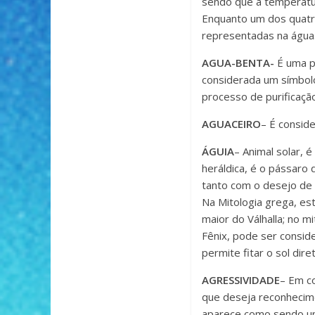
sendo que a temperatu
Enquanto um dos quat
representadas na águ
AGUA-BENTA-
É uma p
considerada um símbolo
processo de purificaçã
AGUACEIRO
– É consid
ÁGUIA
– Animal solar, 
heráldica, é o pássaro 
tanto com o desejo de 
Na Mitologia grega, es
maior do Válhalla; no m
Fênix, pode ser consid
permite fitar o sol dir
AGRESSIVIDADE
– Em c
que deseja reconhecim
aparece como sendo um