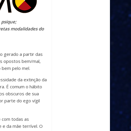
 psique;
retas modalidades do
do gerado a partir das
 Os opostos bem/mal,
o bem pelo mel.
ssidade da extinção da
bra. É comum o hábito
os obscuros de sua
 parte do ego vígil
e com todas as
 e da mãe terrível. O