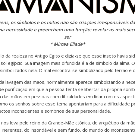
ens, os símbolos e os mitos não são criações irresponsáveis da
a necessidade e preenchem uma função: revelar as mais sec
ser
* Mircea Eliade*
o da realeza no Antigo Egito e dizia-se que esse inseto havia si
-sol egípcio. Sua imagem mais difundida é a de símbolo da alma.
mbolizados nela. O mal encontra-se simbolizado pelo ferrão e 
a lavagem das mãos, normalmente aparece simbolizando a nece
 de purificação em que a pessoa tenta se libertar da própria som
m das mãos em pessoas com dificuldades em lidar com os aspect
omo os sonhos sobre esse tema apontariam para a dificuldade por
ctos inconscientes e sombrios de sua personalidade.
nos leva pelo reino da Grande-Mãe ctônica, do arquétipo da mã
 inerentes, do insondável e sem fundo, do mundo do inconsciente