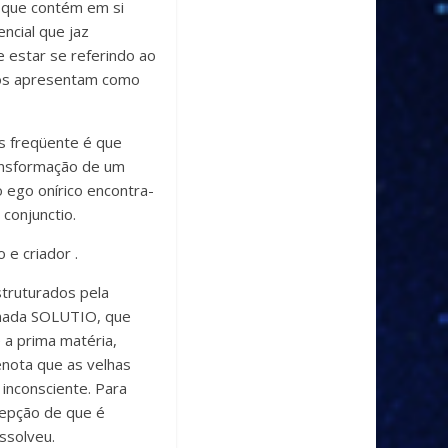
 que contém em si
encial que jaz
 estar se referindo ao
nos apresentam como
s freqüente é que
ransformação de um
o ego onírico encontra-
conjunctio.
 e criador .
truturados pela
inada SOLUTIO, que
 a prima matéria,
nota que as velhas
 inconsciente. Para
cepção de que é
issolveu.