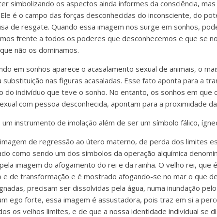
er simbolizando os aspectos ainda informes da consciência, mas
s. Ele é o campo das forças desconhecidas do inconsciente, do pot
isa de resgate. Quando essa imagem nos surge em sonhos, pode
imos frente a todos os poderes que desconhecemos e que se 
z que não os dominamos.
ndo em sonhos aparece o acasalamento sexual de animais, o mai
substituição nas figuras acasaladas. Esse fato aponta para a t
tro do indivíduo que teve o sonho. No entanto, os sonhos em que 
exual com pessoa desconhecida, apontam para a proximidade da 
 um instrumento de imolação além de ser um símbolo fálico, ígneo
imagem de regressão ao útero materno, de perda dos limites es
erado como sendo um dos símbolos da operação alquímica denom
pela imagem do afogamento do rei e da rainha. O velho rei, que é
o e de transformação e é mostrado afogando-se no mar o que de
agnadas, precisam ser dissolvidas pela água, numa inundação pelo
m ego forte, essa imagem é assustadora, pois traz em si a per
os os velhos limites, e de que a nossa identidade individual se d