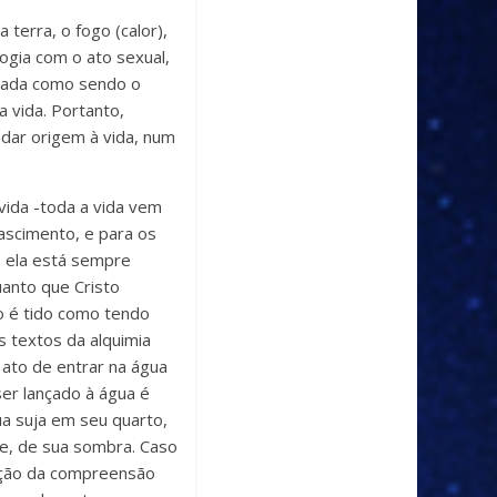
terra, o fogo (calor),
ogia com o ato sexual,
erada como sendo o
 vida. Portanto,
 dar origem à vida, num
vida -toda a vida vem
nascimento, e para os
s ela está sempre
anto que Cristo
o é tido como tendo
s textos da alquimia
 ato de entrar na água
ser lançado à água é
ua suja em seu quarto,
de, de sua sombra. Caso
ação da compreensão