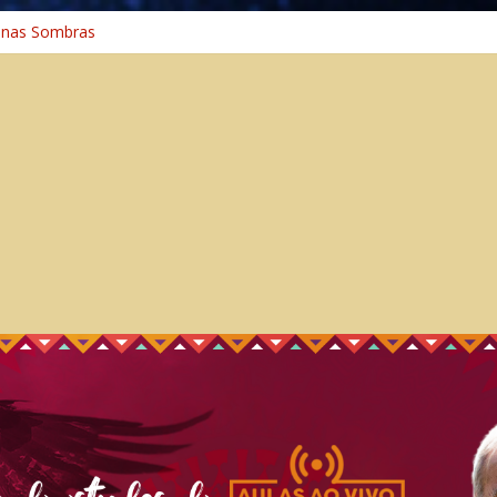
 nas Sombras
ncia: A Jornada do Espírito Ancestral
 Universal
aminho Espiritual – Crescimento
 na Cura