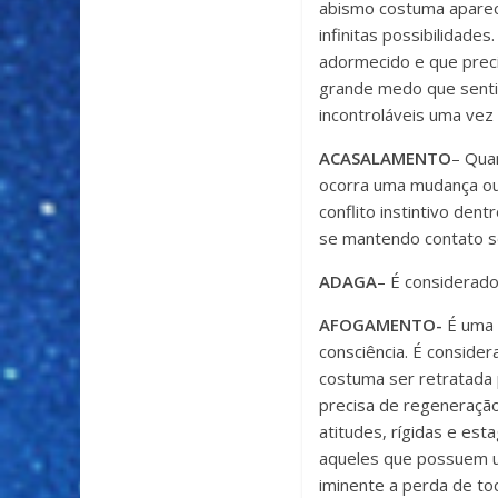
abismo costuma aparec
infinitas possibilidade
adormecido e que prec
grande medo que sent
incontroláveis uma ve
ACASALAMENTO
– Qua
ocorra uma mudança ou 
conflito instintivo den
se mantendo contato s
ADAGA
– É considerado
AFOGAMENTO-
É uma 
consciência. É consid
costuma ser retratada 
precisa de regeneraçã
atitudes, rígidas e est
aqueles que possuem u
iminente a perda de tod