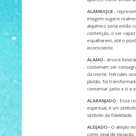
ALAMBIQUE
– represen
imagem sugere realmen
alquímico seria então 
contenção, o ser capa
espalharem, até o pon
inconsciente.
ÁLAMO
– árvore funerá
costumam ser consagra
da morte. Hércules uso
plutão, foi transform
conservar junto a si a 
ALARANJADO
– Essa co
espiritual, é um símbolo
símbolo da fidelidade.
ALEIJADO
– O aleijão n
como sinal de iniciaçã