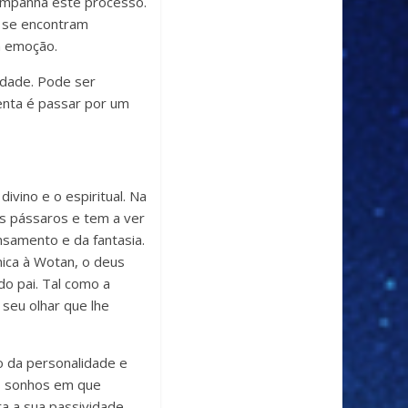
ompanha este processo.
 se encontram
a emoção.
idade. Pode ser
enta é passar por um
vino e o espiritual. Na
os pássaros e tem a ver
nsamento e da fantasia.
nica à Wotan, o deus
do pai. Tal como a
seu olhar que lhe
o da personalidade e
os sonhos em que
 a sua passividade.