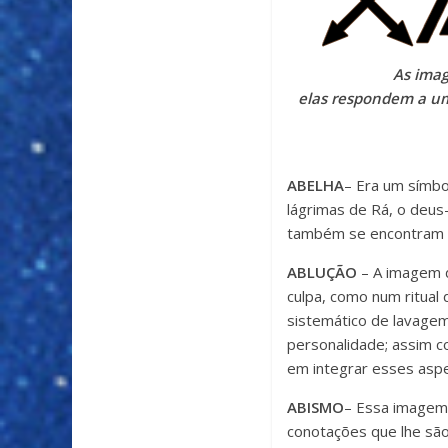
As imag
elas respondem a um
ABELHA
– Era um símbol
lágrimas de Rá, o deus
também se encontram si
ABLUÇÃO
– A imagem d
culpa, como num ritual
sistemático de lavage
personalidade; assim c
em integrar esses aspe
ABISMO
– Essa imagem 
conotações que lhe são