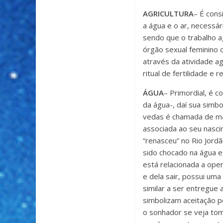
AGRICULTURA
– É cons
a água e o ar, necessár
sendo que o trabalho a
órgão sexual feminino 
através da atividade a
ritual de fertilidade e 
ÁGUA
– Primordial, é 
da água-, daí sua simb
vedas é chamada de mât
associada ao seu nasci
“renasceu” no Rio Jord
sido chocado na água e
está relacionada a ope
e dela sair, possui um
similar a ser entregue
simbolizam aceitação p
o sonhador se veja to