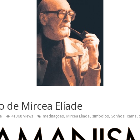
 de Mircea Elíade
,
,
,
,
,
e
41368 Views
meditações
Mircea Eliade
simbolos
Sonhos
xamã