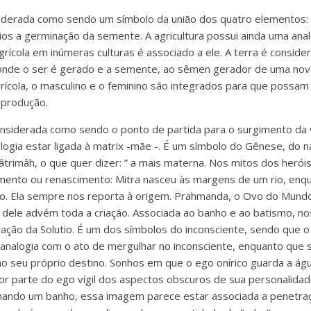
iderada como sendo um símbolo da união dos quatro elementos: a 
ios a germinação da semente. A agricultura possui ainda uma anal
grícola em inúmeras culturas é associado a ele. A terra é consid
onde o ser é gerado e a semente, ao sêmen gerador de uma nova
grícola, o masculino e o feminino são integrados para que possam
reprodução.
considerada como sendo o ponto de partida para o surgimento da 
ologia estar ligada à matrix -mãe -. É um símbolo do Gênese, do 
rimâh, o que quer dizer: ” a mais materna. Nos mitos dos herói
mento ou renascimento: Mitra nasceu às margens de um rio, enqu
ão. Ela sempre nos reporta à origem. Prahmanda, o Ovo do Mund
 dele advém toda a criação. Associada ao banho e ao batismo, no
ração da Solutio. É um dos símbolos do inconsciente, sendo que o
a analogia com o ato de mergulhar no inconsciente, enquanto que 
 ao seu próprio destino. Sonhos em que o ego onírico guarda a ág
or parte do ego vígil dos aspectos obscuros de sua personalida
mando um banho, essa imagem parece estar associada a penetr