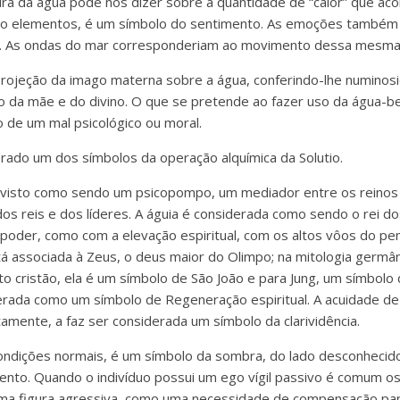
ra da água pode nos dizer sobre a quantidade de “calor” que ac
ro elementos, é um símbolo do sentimento. As emoções também
a. As ondas do mar corresponderiam ao movimento dessa mesm
rojeção da imago materna sobre a água, conferindo-lhe numinos
 da mãe e do divino. O que se pretende ao fazer uso da água-b
o de um mal psicológico ou moral.
erado um dos símbolos da operação alquímica da Solutio.
é visto como sendo um psicopompo, um mediador entre os reinos di
dos reis e dos líderes. A águia é considerada como sendo o rei d
poder, como com a elevação espiritual, com os altos vôos do pe
tá associada à Zeus, o deus maior do Olimpo; na mitologia germâ
ito cristão, ela é um símbolo de São João e para Jung, um símbolo 
erada como um símbolo de Regeneração espiritual. A acuidade de 
etamente, a faz ser considerada um símbolo da clarividência.
ondições normais, é um símbolo da sombra, do lado desconhecid
ento. Quando o indivíduo possui um ego vígil passivo é comum 
a figura agressiva, como uma necessidade de compensação para