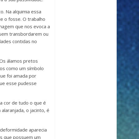
co. Na alquimia essa
 o fosse. O trabalho
 imagem que nos evoca a
o sem transbordarem ou
ades contidas no
. Os álamos pretos
dos como um símbolo
que foi amada por
 que esse pudesse
 a cor de tudo o que é
alaranjada, o jacinto, é
a deformidade aparecia
soas que possuem um