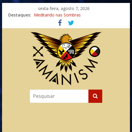
sexta-feira, agosto 7, 2026
Destaques:
Meditando nas Sombras
Autosuficiência: A Jornada do Espírito Ancestral
Xamanismo Universal
Totens – Caminho Espiritual – Crescimento
Imaginação na Cura