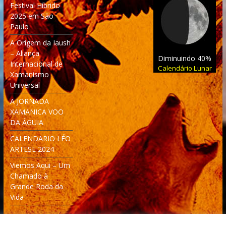
Festival Híbrido
2025 em São
Paulo
A Origem da Iaush
– Aliança
Diminuindo 40%
Internacional de
Calendário Lunar
Xamanismo
Universal
A JORNADA
XAMANICA VOO
DA ÁGUIA
CALENDARIO LÉO
ARTESE 2024
Viemos Aqui – Um
Chamado à
Grande Roda da
Vida