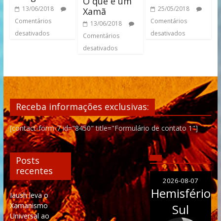
O que é um
13/06/2018
25/05/2018
Xamã
Comentários
Comentários
13/06/2018
desativados
desativados
Comentários
desativados
Receba informações exclusivas:
[contact-form-7 id="8450" title="Formulário de contato 1"]
Posts
recentes
2026-08-07
Hemisfério
Iaush leva o
Xamanismo
Sul
Universal ao