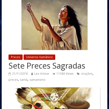
Preces
Universo Xamânico
Sete Preces Sagradas
,
21/11/2018
Leo Artese
11586 Views
orações
,
,
preces
xamã
xamanismo