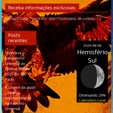
Receba informações exclusivas:
[contact-form-7 id="8450" title="Formulário de contato 1"]
Posts
recentes
2026-08-08
Hemisfério
Iaush leva o
Xamanismo
Sul
Universal ao
Festival Híbrido
2025 em São
Paulo
A Origem da Iaush
– Aliança
Diminuindo 29%
Internacional de
Calendário Lunar
Xamanismo
Universal