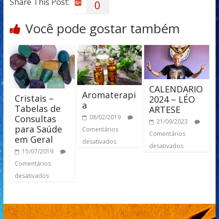
Share This Post:
0
Você pode gostar também
CALENDARIO
Aromaterapi
Cristais –
2024 – LÉO
a
Tabelas de
ARTESE
Consultas
08/02/2019
21/09/2023
para Saúde
Comentários
Comentários
em Geral
desativados
desativados
15/07/2019
Comentários
desativados