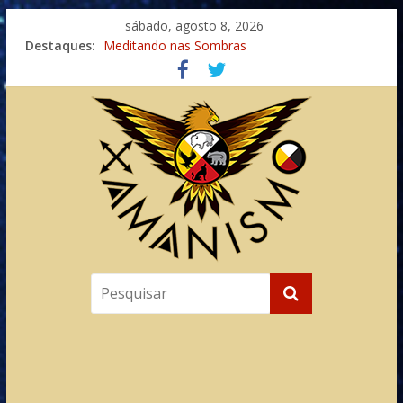
sábado, agosto 8, 2026
Destaques:
Meditando nas Sombras
Autosuficiência: A Jornada do Espírito Ancestral
Xamanismo Universal
Totens – Caminho Espiritual – Crescimento
Imaginação na Cura