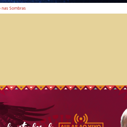
o nas Sombras
ência: A Jornada do Espírito Ancestral
 Universal
Caminho Espiritual – Crescimento
o na Cura