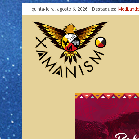
quinta-feira, agosto 6, 2026
Destaques:
Meditand
Autosufici
Xamanismo
Totens – 
Imaginaçã