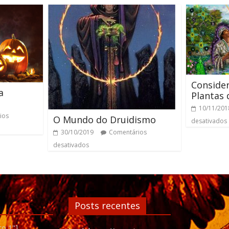
Conside
a
Plantas 
10/11/201
ios
O Mundo do Druidismo
desativados
30/10/2019
Comentários
desativados
Posts recentes
to 1"]