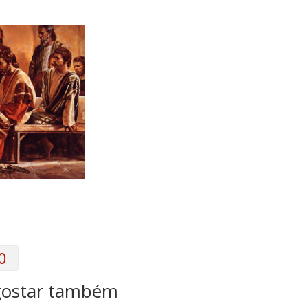
0
gostar também