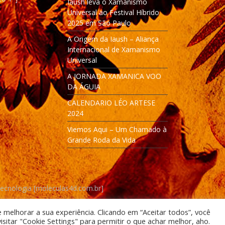
Iaush leva o Xamanismo
Universal ao Festival Híbrido
2025 em São Paulo
A Origem da Iaush – Aliança
Internacional de Xamanismo
Universal
A JORNADA XAMANICA VOO
DA ÁGUIA
CALENDARIO LÉO ARTESE
2024
Viemos Aqui – Um Chamado à
Grande Roda da Vida
Tecnologia [moleculas4d.com.br]
e melhorar a sua experiência. Clicando em “Aceitar todos”, você
itar "Cookie Settings" para permitir o que achar melhor, aho.