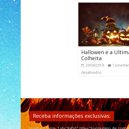
Hallowen e a Ultim
Colheita
29/04/2019
Comentár
desativados
Receba informações exclusivas:
[contact-form-7 id="8450" title="Formulário de conta