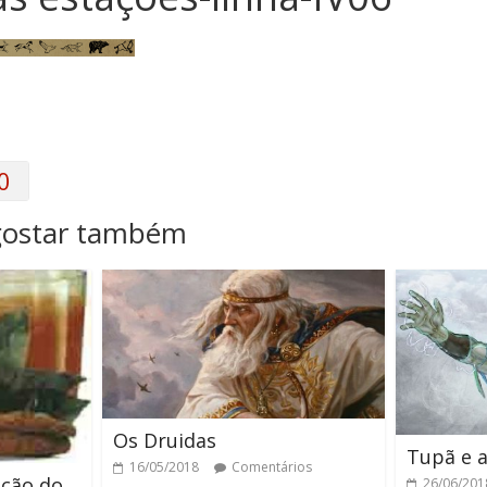
0
gostar também
Os Druidas
Tupã e a
16/05/2018
Comentários
ução do
26/06/201