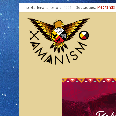
sexta-feira, agosto 7, 2026
Destaques:
Meditando
Autosuficiê
Xamanismo
Totens – C
Imaginação