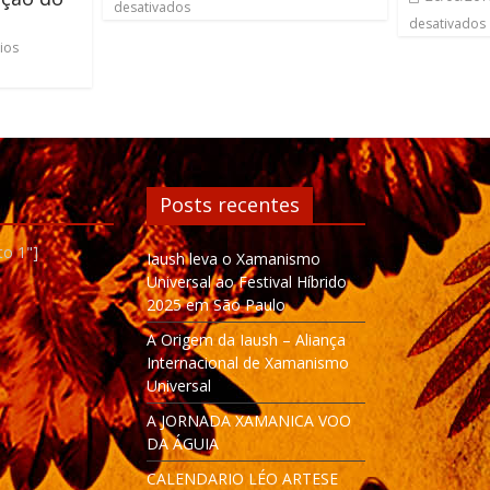
desativados
desativados
ios
Posts recentes
to 1"]
Iaush leva o Xamanismo
Universal ao Festival Híbrido
2025 em São Paulo
A Origem da Iaush – Aliança
Internacional de Xamanismo
Universal
A JORNADA XAMANICA VOO
DA ÁGUIA
CALENDARIO LÉO ARTESE