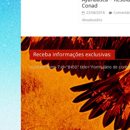
Conad
23/06/2018
Comentár
desativados
Receba informações exclusivas:
[contact-form-7 id="8450" title="Formulário de conta