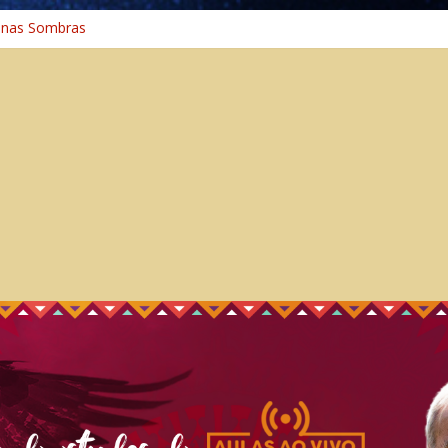
 nas Sombras
ncia: A Jornada do Espírito Ancestral
 Universal
aminho Espiritual – Crescimento
 na Cura