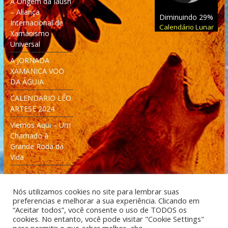
A Origem da Iaush
– Aliança
Diminuindo 29%
Internacional de
Calendário Lunar
Xamanismo
Universal
A JORNADA
XAMANICA VOO
DA ÁGUIA
CALENDARIO LÉO
ARTESE 2024
Viemos Aqui – Um
Chamado à
Grande Roda da
Vida
Nós utilizamos cookies no site para lembrar suas
preferencias e melhorar a sua experiência. Clicando em
“Aceitar todos”, você consente o uso de TODOS os
cookies. No entanto, você pode visitar "Cookie Settings"
Desenvolvido: Moleculas4D - Engenharia Espacial e