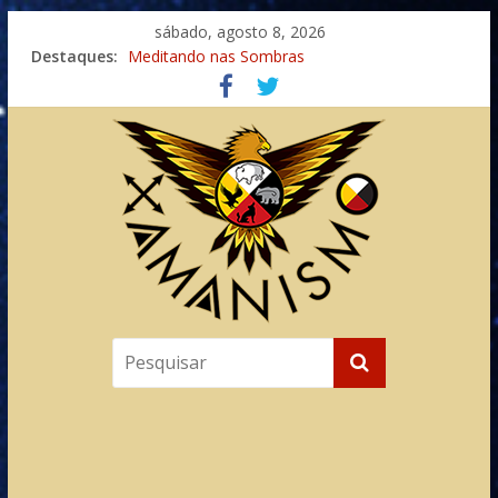
sábado, agosto 8, 2026
Destaques:
Meditando nas Sombras
Autosuficiência: A Jornada do Espírito Ancestral
Xamanismo Universal
Totens – Caminho Espiritual – Crescimento
Imaginação na Cura