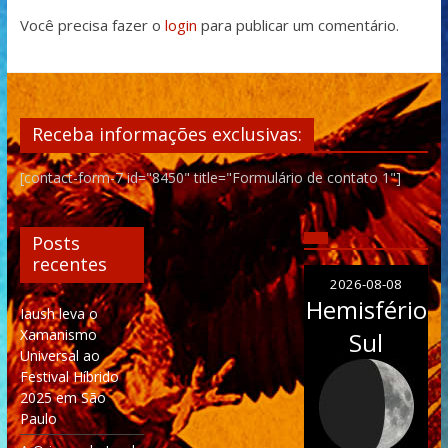
Você precisa fazer o
login
para publicar um comentário.
Receba informações exclusivas:
[contact-form-7 id="8450" title="Formulário de contato 1"]
Posts
recentes
2026-08-08
Hemisfério
Iaush leva o
Xamanismo
Sul
Universal ao
Festival Híbrido
2025 em São
Paulo