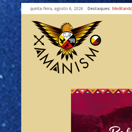
quinta-feira, agosto 6, 2026
Destaques:
Meditand
Autosufici
Xamanismo
Totens – 
Imaginaçã