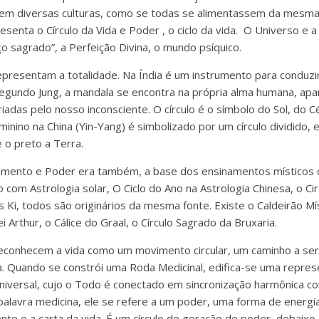
s em diversas culturas, como se todas se alimentassem da mesma
senta o Círculo da Vida e Poder , o ciclo da vida. O Universo e 
o sagrado”, a Perfeição Divina, o mundo psíquico.
representam a totalidade. Na Índia é um instrumento para conduzi
egundo Jung, a mandala se encontra na própria alma humana, ap
adas pelo nosso inconsciente. O círculo é o símbolo do Sol, do C
eminino na China (Yin-Yang) é simbolizado por um círculo dividido,
 o preto a Terra.
imento e Poder era também, a base dos ensinamentos místicos d
 com Astrologia solar, O Ciclo do Ano na Astrologia Chinesa, o Cir
s Ki, todos são originários da mesma fonte. Existe o Caldeirão Mís
 Arthur, o Cálice do Graal, o Círculo Sagrado da Bruxaria.
econhecem a vida como um movimento circular, um caminho a ser
a. Quando se constrói uma Roda Medicinal, edifica-se uma repres
iversal, cujo o Todo é conectado em sincronização harmônica c
palavra medicina, ele se refere a um poder, uma forma de energ
e e a carta da vida. É um círculo de geração de poder, debaixo