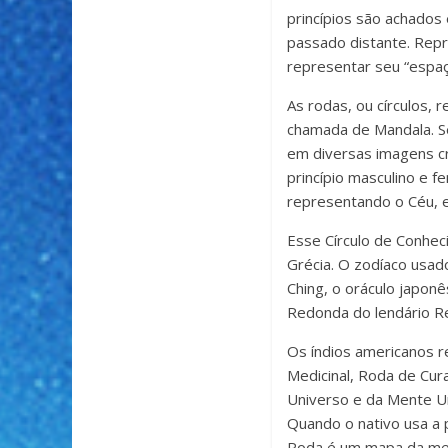
princípios são achado
passado distante. Repre
representar seu “espaç
As rodas, ou círculos, 
chamada de Mandala. S
em diversas imagens cri
princípio masculino e f
representando o Céu, e
Esse Círculo de Conhec
Grécia. O zodíaco usado
Ching, o oráculo japonê
Redonda do lendário Rei
Os índios americanos r
Medicinal, Roda de Cur
Universo e da Mente Un
Quando o nativo usa a 
Roda é um mapa da ment