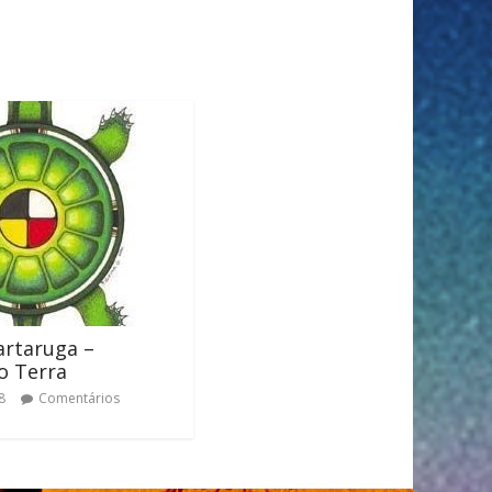
artaruga –
o Terra
8
Comentários