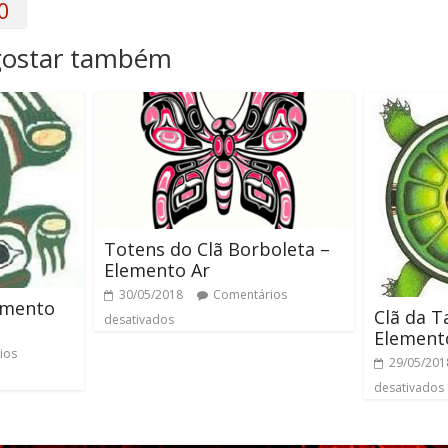
0
gostar também
Totens do Clã Borboleta –
Elemento Ar
30/05/2018
Comentários
emento
Clã da T
desativados
Element
ios
29/05/201
desativados