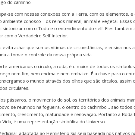
ngo do caminho.
cupa-se com nossas conexões com a Terra, com os elementos, e
o ambiente conosco – os reinos mineral, animal e vegetal. Ess
m sintonizar com o Todo e o entendimento do self. Eles também
r com o Verdadeiro Self Interior.
s evita achar que somos vítimas de circunstâncias, e ensina-nos
uda a tomar o controle da nossa própria vida.
rte-americanos o círculo, a roda, é o maior de todos os símbolos
omeço nem fim, nem encima e nem embaixo. É a chave para o en
 enxergamos o mundo através dos olhos que são círculos, assim c
dos circulares.
dos pássaros, o movimento do sol, os territórios dos animais mar
povo se reunindo na fogueira, o centro do cachimbo… são todos ci
imento, crescimento, maturidade e renovação. Portanto a Roda 
 Vida, é uma representação simbólica do Universo.
dicinal adaptada ao Hemisfério Sul seja baseada nos nativos n