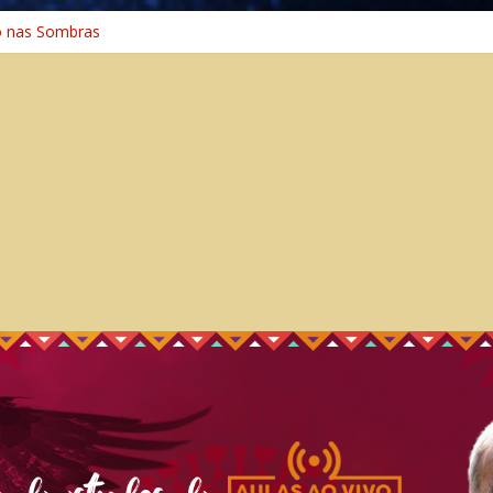
o nas Sombras
ência: A Jornada do Espírito Ancestral
 Universal
Caminho Espiritual – Crescimento
o na Cura