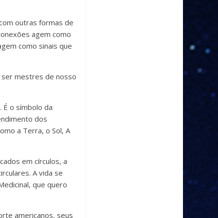
 com outras formas de
as conexões agem como
 agem como sinais que
 a ser mestres de nosso
. É o símbolo da
tendimento dos
omo a Terra, o Sol, A
cados em círculos, a
rculares. A vida se
Medicinal, que quero
orte americanos, seus