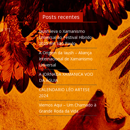
Posts recentes
to 1"]
Iaush leva o Xamanismo
Universal ao Festival Híbrido
2025 em São Paulo
A Origem da Iaush – Aliança
Internacional de Xamanismo
Universal
A JORNADA XAMANICA VOO
DA ÁGUIA
CALENDARIO LÉO ARTESE
2024
Viemos Aqui – Um Chamado à
Grande Roda da Vida