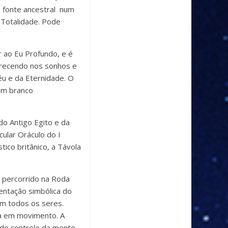
 fonte ancestral num
a Totalidade. Pode
r ao Eu Profundo, e é
arecendo nos sonhos e
éu e da Eternidade. O
 em branco
o Antigo Egito e da
cular Oráculo do I
tico britânico, a Távola
 percorrido na Roda
entação simbólica do
om todos os seres.
ia em movimento. A
 do controle da mente,