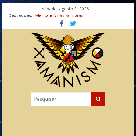
sábado, agosto 8, 2026
Destaques:
Meditando nas Sombras
Autosuficiência: A Jornada do Espírito Ancestral
Xamanismo Universal
Totens – Caminho Espiritual – Crescimento
Imaginação na Cura