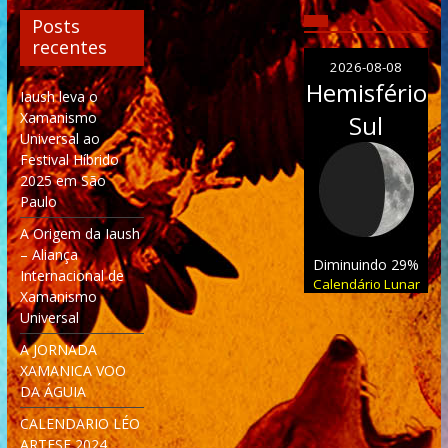
Posts
recentes
2026-08-08
Hemisfério
Iaush leva o
Xamanismo
Sul
Universal ao
Festival Híbrido
2025 em São
Paulo
A Origem da Iaush
– Aliança
Diminuindo 29%
Internacional de
Calendário Lunar
Xamanismo
Universal
A JORNADA
XAMANICA VOO
DA ÁGUIA
CALENDARIO LÉO
ARTESE 2024