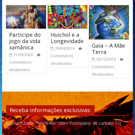
Participe do
Huichol e a
jogo da vida
Longevidade
Gaia – A Mãe
xamânica
29/04/2019
Terra
21/03/2020
Comentários
02/12/2019
Comentários
desativados
Comentários
desativados
desativados
Receba informações exclusivas:
[contact-form-7 id="8450" title="Formulário de contato 1"]