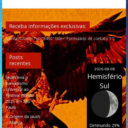
Receba informações exclusivas:
[contact-form-7 id="8450" title="Formulário de contato 1"]
Posts
recentes
2026-08-08
Hemisfério
Iaush leva o
Xamanismo
Sul
Universal ao
Festival Híbrido
2025 em São
Paulo
A Origem da Iaush
– Aliança
Diminuindo 29%