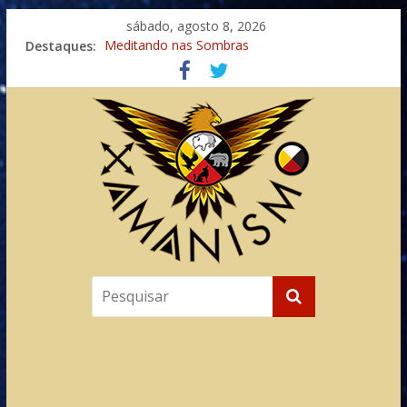
sábado, agosto 8, 2026
Destaques:
Meditando nas Sombras
Autosuficiência: A Jornada do Espírito Ancestral
Xamanismo Universal
Totens – Caminho Espiritual – Crescimento
Imaginação na Cura