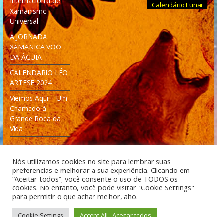
Internacional de
Calendário Lunar
Xamanismo
Universal
A JORNADA
XAMANICA VOO
DA ÁGUIA
CALENDARIO LÉO
ARTESE 2024
Viemos Aqui – Um
Chamado à
Grande Roda da
Vida
Nós utilizamos cookies no site para lembrar suas
preferencias e melhorar a sua experiência. Clicando em
“Aceitar todos”, você consente o uso de TODOS os
cookies. No entanto, você pode visitar "Cookie Settings"
Desenvolvido: Moleculas4D - Engenharia Espacial e
para permitir o que achar melhor, aho.
Tecnologia [moleculas4d.com.br]
Cookie Settings
Accept All - Aceitar todos