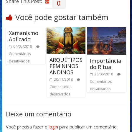
Share This Post:
0
Você pode gostar também
Xamanismo
Aplicado
04/05/2018
Comentários
ARQUÉTIPOS
Importância
desativados
FEMININOS
do Ritual
ANDINOS
28/06/2018
20/11/2018
Comentários
Comentários
desativados
desativados
Deixe um comentário
Você precisa fazer o
login
para publicar um comentário.