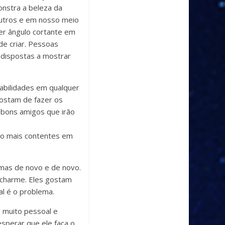
onstra a beleza da
outros e em nosso meio
er ângulo cortante em
de criar. Pessoas
 dispostas a mostrar
habilidades em qualquer
gostam de fazer os
 bons amigos que irão
ão mais contentes em
mas de novo e de novo.
 charme. Eles gostam
al é o problema.
 muito pessoal e
sperar que ele faça o