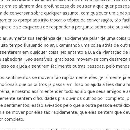
s em se abrirem das profundezas de seu ser a qualquer pessoa.
 de conversar sobre qualquer assunto, com qualquer um a não s
omento apropriado irão trocar o tópico da conversação, tão fác
 que ele se esqueceu de responder a pergunta sobre si e sua vid
ar, aumenta sua tendência de rapidamente pular de uma coisa pa
ito tempo flutuando no ar. Examinando uma coisa atrás de outr
sentarem em qualquer coisa. No entanto a Lua da Plantação de M
e sabedoria . São sensíveis, graciosos, movem-se com destreza e
 isso os ajuda a sentirem facilmente outras pessoas, pelo menos 
os sentimentos se movem tão rapidamente eles geralmente já 
ocionais que os outros já passaram. Isso os ajuda a lhes dar a h
relha, e mesmo assim entender tudo aquilo que seus amigos e a
temente sentem dificuldades pra ouvir os outros por completo, 
 sentimentos, estão avivados pelo que a outra pessoa está diz
 se mover por eles tão rapidamente, que eles sentem que de
or completo.