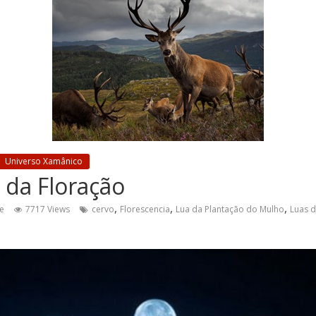
Universo Xamânico
 da Floração
,
,
,
e
7717 Views
cervo
Florescencia
Lua da Plantação do Mulho
Luas 