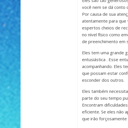
Eles são tão generosos
você nem se dá conto 
Por causa de sua atenç
atentamente para que v
espertos cheios de rec
no nível físico como em
de preenchimento em s
Eles tem uma grande 
entusiástica . Esse en
acompanhando. Eles te
que possam estar conf
esconder dos outros.
Eles também necessitam
parte do seu tempo pul
Encontram dificuldades
eficiente. Se eles não
que irão forçosamente d