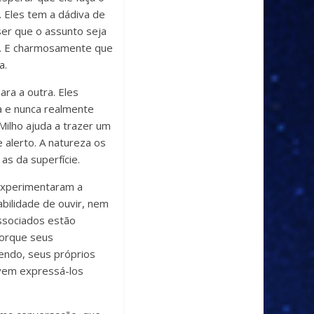
 Eles tem a dádiva de
er que o assunto seja
il. E charmosamente que
a.
ra a outra. Eles
a e nunca realmente
ilho ajuda a trazer um
 alerto. A natureza os
as da superfície.
experimentaram a
abilidade de ouvir, nem
ssociados estão
porque seus
endo, seus próprios
vem expressá-los