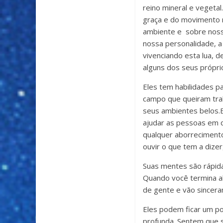
reino mineral e vegetal
graça e do movimento 
ambiente e sobre nossa
nossa personalidade, a
vivenciando esta lua, 
alguns dos seus própri
Eles tem habilidades p
campo que queiram trab
seus ambientes belos.E
ajudar as pessoas em qu
qualquer aborreciment
ouvir o que tem a dizer
Suas mentes são rápid
Quando você termina al
de gente e vão sincera
Eles podem ficar um po
profunda. Sentem que s