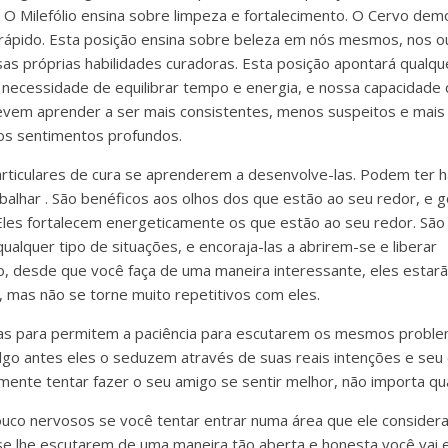
. O Milefólio ensina sobre limpeza e fortalecimento. O Cervo dem
rápido. Esta posição ensina sobre beleza em nós mesmos, nos 
s próprias habilidades curadoras. Esta posição apontará qualqu
 necessidade de equilibrar tempo e energia, e nossa capacidade 
devem aprender a ser mais consistentes, menos suspeitos e mais
os sentimentos profundos.
articulares de cura se aprenderem a desenvolve-las. Podem ter 
alhar . São benéficos aos olhos dos que estão ao seu redor, e 
les fortalecem energeticamente os que estão ao seu redor. São
alquer tipo de situações, e encoraja-las a abrirem-se e liberar
o, desde que você faça de uma maneira interessante, eles estar
, mas não se torne muito repetitivos com eles.
as para permitem a paciência para escutarem os mesmos proble
go antes eles o seduzem através de suas reais intenções e seu
mente tentar fazer o seu amigo se sentir melhor, não importa qu
uco nervosos se você tentar entrar numa área que ele considera
e lhe escutarem de uma maneira tão aberta e honesta você vai e