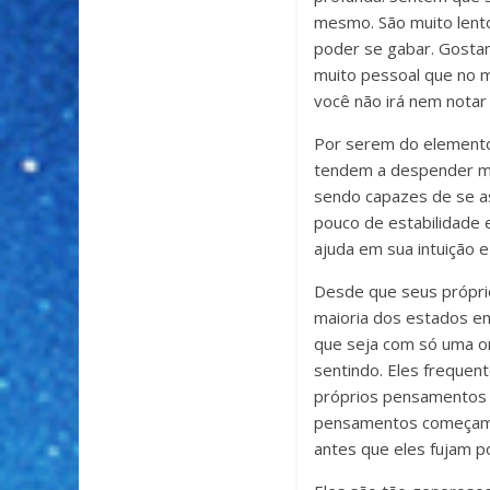
mesmo. São muito lento
poder se gabar. Gostam
muito pessoal que no m
você não irá nem notar
Por serem do elemento 
tendem a despender mu
sendo capazes de se as
pouco de estabilidade 
ajuda em sua intuição e
Desde que seus própri
maioria dos estados em
que seja com só uma o
sentindo. Eles frequen
próprios pensamentos e
pensamentos começam a
antes que eles fujam p