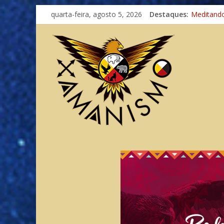
quarta-feira, agosto 5, 2026
Destaques:
Meditand
Autosufici
Xamanism
Totens – 
Imaginaçã