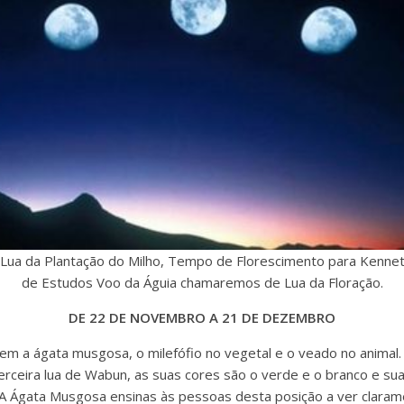
 Lua da Plantação do Milho, Tempo de Florescimento para Kenn
de Estudos Voo da Águia chamaremos de Lua da Floração.
DE 22 DE NOVEMBRO A 21 DE DEZEMBRO
em a ágata musgosa, o milefófio no vegetal e o veado no animal. 
erceira lua de Wabun, as suas cores são o verde e o branco e sua
 A Ágata Musgosa ensinas às pessoas desta posição a ver claram