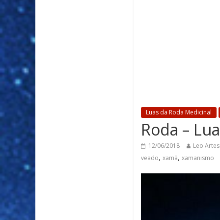
Luas da Roda Medicinal
Roda – Lua
12/06/2018
Leo Artes
,
,
veado
xamã
xamanismo