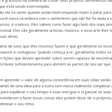
 e graciosos na maneira de trazer seus próprios sentimentos n
que está sendo interrompido.
ão ele irá sentir quando estão interrompendo muito e parar para
ocê nunca vá embora com o sentimento que não lhe foi dada a s
ursos, e criativos. Eles sabem como fazer algo belo dos mais sim
ocional. Eles são geralmente artistas, músicos, e essa arte lhes 
uas almas.
gama de sons que eles mesmos fazem e que geralmente se escu
tusiasmo é contagioso. Quando começa a rir, geralmente todos na 
m lições que devem aprender sobre serem capazes de encontr
ortáveis suficientemente para abrirem as partes de seu ser que
 aprender o valor de alguma consistência em suas vidas senão 
ando de uma ideia para a outra sem nunca realmente completar 
 para equilibrar o seu tempo e suas energias e organizar as sua
 aprenderem a fazer essas coisas eles podem fazer de si próprios
iminuir o seu ritmo.