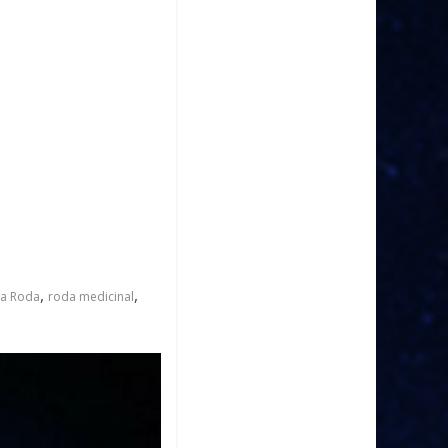
,
,
da Roda
roda medicinal