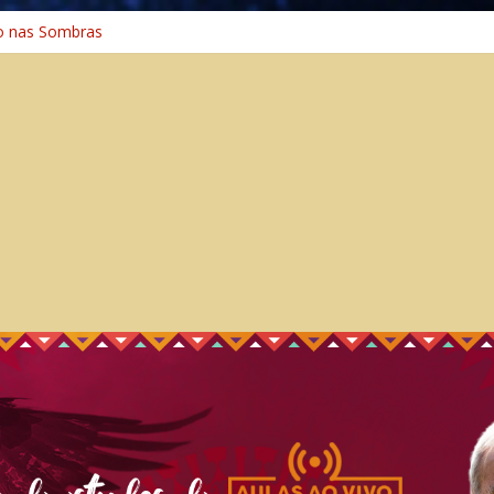
o nas Sombras
ência: A Jornada do Espírito Ancestral
o Universal
Caminho Espiritual – Crescimento
o na Cura