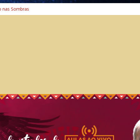
o nas Sombras
ência: A Jornada do Espírito Ancestral
o Universal
Caminho Espiritual – Crescimento
o na Cura