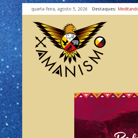
quarta-feira, agosto 5, 2026
Destaques:
Meditand
Autosufici
Xamanism
Totens – 
Imaginaçã