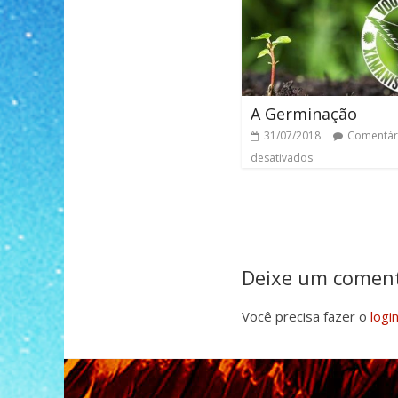
A Germinação
31/07/2018
Comentár
desativados
Deixe um coment
Você precisa fazer o
logi