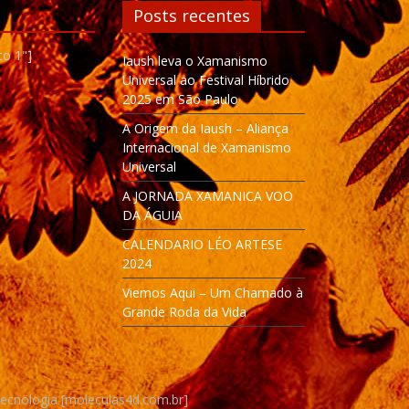
Posts recentes
to 1"]
Iaush leva o Xamanismo
Universal ao Festival Híbrido
2025 em São Paulo
A Origem da Iaush – Aliança
Internacional de Xamanismo
Universal
A JORNADA XAMANICA VOO
DA ÁGUIA
CALENDARIO LÉO ARTESE
2024
Viemos Aqui – Um Chamado à
Grande Roda da Vida
Tecnologia [moleculas4d.com.br]