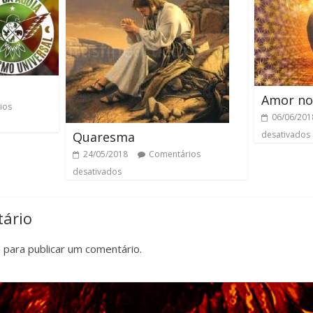
Amor no
ios
06/06/201
Quaresma
desativados
24/05/2018
Comentários
desativados
ário
n
para publicar um comentário.