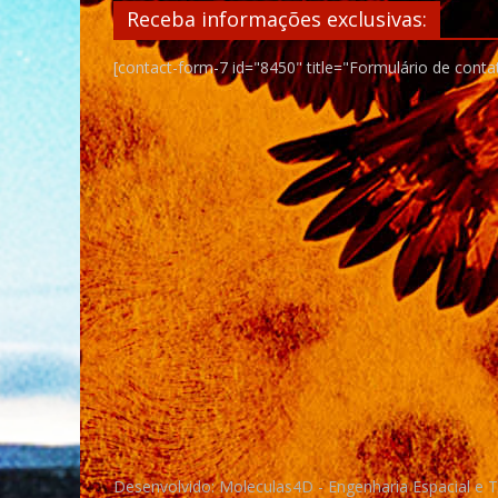
Receba informações exclusivas:
[contact-form-7 id="8450" title="Formulário de conta
Desenvolvido: Moleculas4D - Engenharia Espacial e 