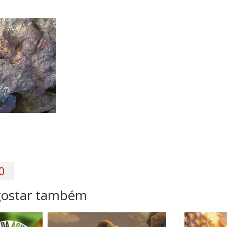
0
gostar também