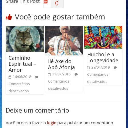
Share This Post:
0
Você pode gostar também
Huichol e a
Caminho
Longevidade
Ilé Axe do
Espiritual –
Apô Afonja
29/04/2019
Amor
11/07/2018
Comentários
14/06/2018
Comentários
desativados
Comentários
desativados
desativados
Deixe um comentário
Você precisa fazer o
login
para publicar um comentário.