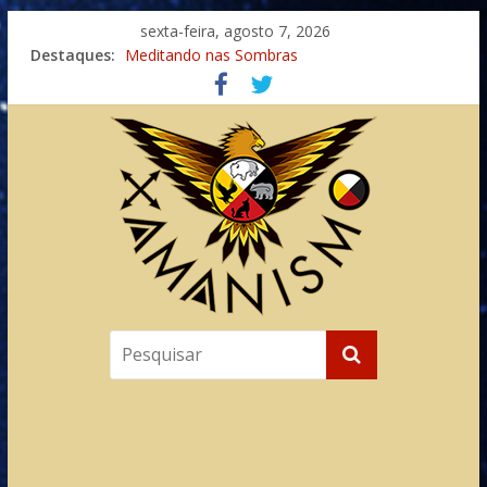
sexta-feira, agosto 7, 2026
Destaques:
Meditando nas Sombras
Autosuficiência: A Jornada do Espírito Ancestral
Xamanismo Universal
Totens – Caminho Espiritual – Crescimento
Imaginação na Cura