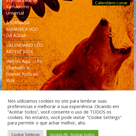
Internacional de
Calendário Lunar
Xamanismo
Universal
A JORNADA
XAMANICA VOO
DA ÁGUIA
CALENDARIO LÉO
ARTESE 2024
Viemos Aqui – Um
Chamado à
Grande Roda da
Vida
Nós utilizamos cookies no site para lembrar suas
preferencias e melhorar a sua experiência. Clicando em
“Aceitar todos”, você consente o uso de TODOS os
cookies. No entanto, você pode visitar "Cookie Settings"
Desenvolvido: Moleculas4D - Engenharia Espacial e
para permitir o que achar melhor, aho.
Tecnologia [moleculas4d.com.br]
Cookie Settings
Accept All - Aceitar todos