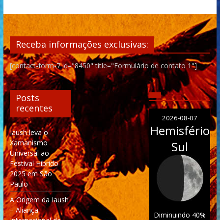
Receba informações exclusivas:
[contact-form-7 id="8450" title="Formulário de contato 1"]
Posts
recentes
2026-08-07
Hemisfério
Iaush leva o
Xamanismo
Sul
Universal ao
Festival Híbrido
2025 em São
Paulo
A Origem da Iaush
– Aliança
Diminuindo 40%