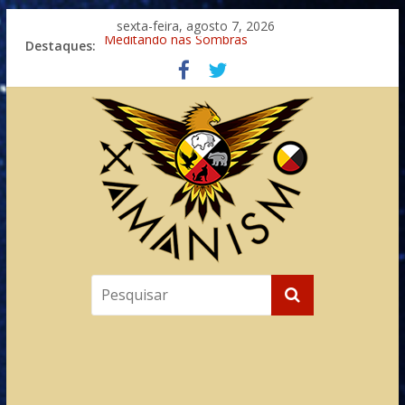
sexta-feira, agosto 7, 2026
Destaques:
Meditando nas Sombras
Autosuficiência: A Jornada do Espírito Ancestral
Xamanismo Universal
Totens – Caminho Espiritual – Crescimento
Imaginação na Cura