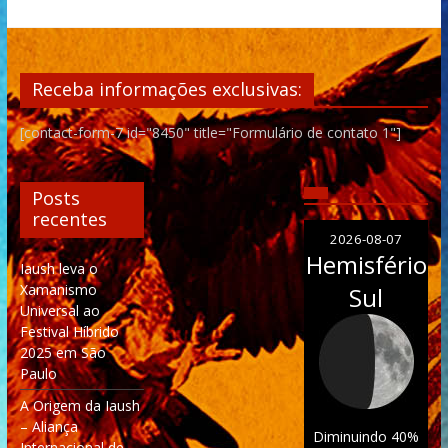
Receba informações exclusivas:
[contact-form-7 id="8450" title="Formulário de contato 1"]
Posts
recentes
2026-08-07
Hemisfério
Iaush leva o
Xamanismo
Sul
Universal ao
Festival Híbrido
2025 em São
Paulo
A Origem da Iaush
– Aliança
Diminuindo 40%
Internacional de