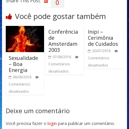
Share This Post:
0
Você pode gostar também
Conferência
Inipi –
de
Cerimônia
Amsterdam
de Cuidados
2003
30/07/2018
Sexualidade
07/08/2018
Comentários
– Boa
Comentários
desativados
Energia
desativados
06/06/2018
Comentários
desativados
Deixe um comentário
Você precisa fazer o
login
para publicar um comentário.