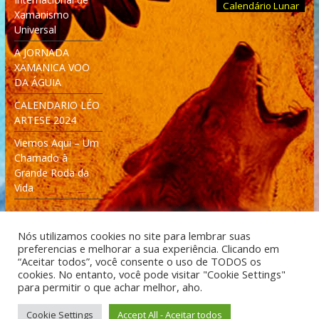
Calendário Lunar
Xamanismo
Universal
A JORNADA
XAMANICA VOO
DA ÁGUIA
CALENDARIO LÉO
ARTESE 2024
Viemos Aqui – Um
Chamado à
Grande Roda da
Vida
Nós utilizamos cookies no site para lembrar suas
preferencias e melhorar a sua experiência. Clicando em
“Aceitar todos”, você consente o uso de TODOS os
cookies. No entanto, você pode visitar "Cookie Settings"
Desenvolvido: Moleculas4D - Engenharia Espacial e
para permitir o que achar melhor, aho.
Tecnologia [moleculas4d.com.br]
Cookie Settings
Accept All - Aceitar todos