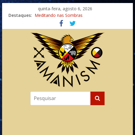
quinta-feira, agosto 6, 2026
Destaques:
Meditando nas Sombras
Autosuficiência: A Jornada do Espírito Ancestral
Xamanismo Universal
Totens – Caminho Espiritual – Crescimento
Imaginação na Cura