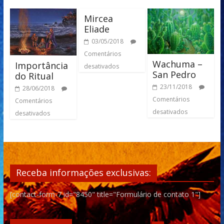
Mircea
Eliade
03/05/2018
Comentários
Wachuma –
Importância
desativados
San Pedro
do Ritual
23/11/2018
28/06/2018
Comentários
Comentários
desativados
desativados
Receba informações exclusivas:
[contact-form-7 id="8450" title="Formulário de contato 1"]