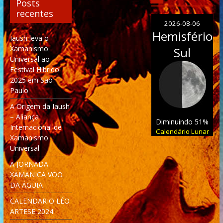
Posts
recentes
2026-08-06
Hemisfério
Iaush leva o
Xamanismo
Sul
Universal ao
Festival Híbrido
2025 em São
Paulo
A Origem da Iaush
– Aliança
Diminuindo 51%
Internacional de
Calendário Lunar
Xamanismo
Universal
A JORNADA
XAMANICA VOO
DA ÁGUIA
CALENDARIO LÉO
ARTESE 2024