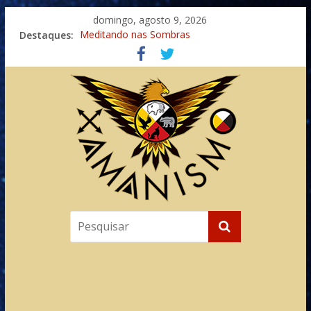
domingo, agosto 9, 2026
Destaques:
Meditando nas Sombras
Autosuficiência: A Jornada do Espírito Ancestral
Xamanismo Universal
Totens – Caminho Espiritual – Crescimento
Imaginação na Cura