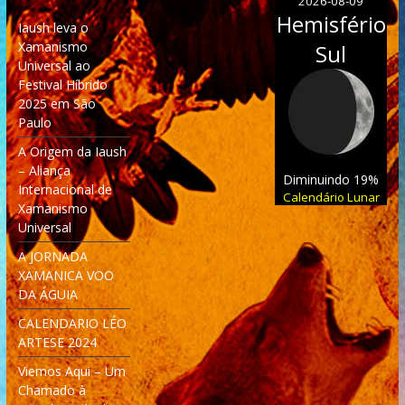
2026-08-09
Hemisfério
Iaush leva o
Xamanismo
Sul
Universal ao
Festival Híbrido
2025 em São
Paulo
A Origem da Iaush
– Aliança
Diminuindo 19%
Internacional de
Calendário Lunar
Xamanismo
Universal
A JORNADA
XAMANICA VOO
DA ÁGUIA
CALENDARIO LÉO
ARTESE 2024
Viemos Aqui – Um
Chamado à