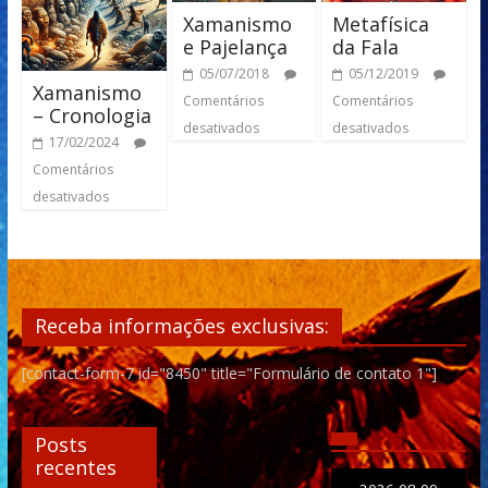
Xamanismo
Metafísica
e Pajelança
da Fala
05/07/2018
05/12/2019
Xamanismo
Comentários
Comentários
– Cronologia
desativados
desativados
17/02/2024
Comentários
desativados
Receba informações exclusivas:
[contact-form-7 id="8450" title="Formulário de contato 1"]
Posts
recentes