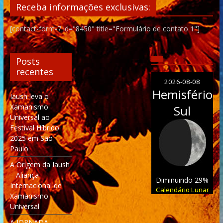
Receba informações exclusivas:
[contact-form-7 id="8450" title="Formulário de contato 1"]
Posts
recentes
2026-08-08
Hemisfério
Iaush leva o
Xamanismo
Sul
Universal ao
Festival Híbrido
2025 em São
Paulo
A Origem da Iaush
– Aliança
Diminuindo 29%
Internacional de
Calendário Lunar
Xamanismo
Universal
A JORNADA