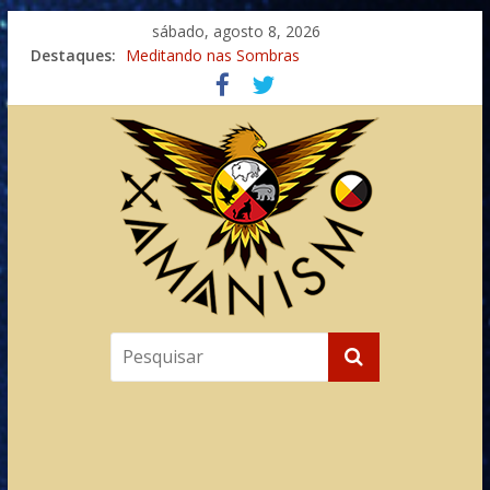
sábado, agosto 8, 2026
Destaques:
Meditando nas Sombras
Autosuficiência: A Jornada do Espírito Ancestral
Xamanismo Universal
Totens – Caminho Espiritual – Crescimento
Imaginação na Cura