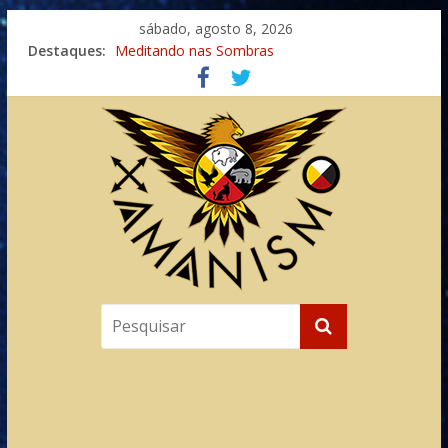
sábado, agosto 8, 2026
Destaques:
Meditando nas Sombras
Autosuficiência: A Jornada do Espírito Ancestral
Xamanismo Universal
Totens – Caminho Espiritual – Crescimento
Imaginação na Cura