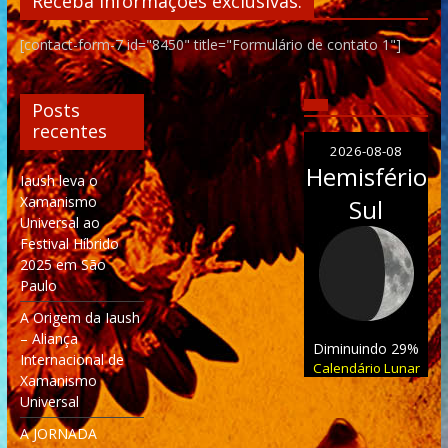
Receba informações exclusivas:
[contact-form-7 id="8450" title="Formulário de contato 1"]
Posts
recentes
2026-08-08
Hemisfério
Iaush leva o
Xamanismo
Sul
Universal ao
Festival Híbrido
2025 em São
Paulo
A Origem da Iaush
– Aliança
Diminuindo 29%
Internacional de
Calendário Lunar
Xamanismo
Universal
A JORNADA