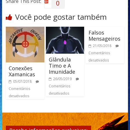
Share This Post:
0
Você pode gostar também
Falsos
Mensageiros
21/05/2018
Comentários
Glândula
desativados
Timo e A
Conexões
Imunidade
Xamanicas
26/05/2019
05/07/2018
Comentários
Comentários
desativados
desativados